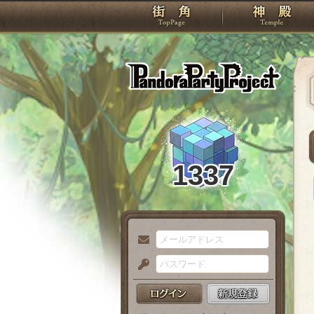
TOP
Pando
1337
メ
ー
パ
ル
ス