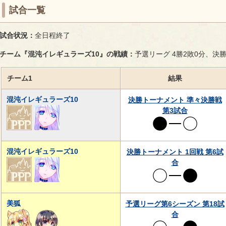
試合一覧
試合状況：
全日程終了
チーム『混沌イレギュラーズ10』の戦績：
予選リーグ 4勝2敗0分、決
チーム1
結果
混沌イレギュラーズ10
決勝トーナメント 準々決勝戦
第3試合
混沌イレギュラーズ10
決勝トーナメント 1回戦 第6試
合
美狐
予選リーグ第6シーズン 第18試
合