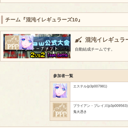
チーム『混沌イレギュラーズ10』
混沌イレギュラー
自動結成チームです。
参加者一覧
エステル(p3p007981)
ブライアン・ブレイズ(p3p009563)
鬼火憑き