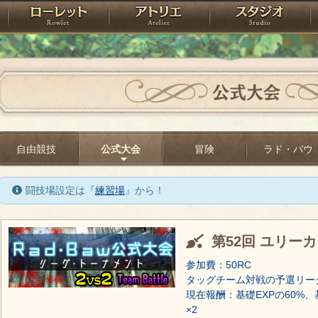
神殿
ローレット
アトリエ
raPartyProject
公式大会
自由競技
公式大会
冒険
ラド・バウ
闘技場設定は『
練習場
』から！
第52回 ユリー
参加費：50RC
タッグチーム対戦の予選リー
現在報酬：基礎EXPの60%、
×2