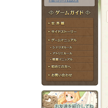
※ ID/パスワードを忘れた方
ア
ワ
ド
ー
レ
ド
ゲームガイド
ス
世界観
サイドストーリー
ゲームマニュアル
シナリオルール
アトリエルール
戦闘マニュアル
初めての方へ
お問い合わせ