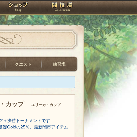
スタジオ
ショップ
闘技場
クエスト
練習場
カ・カップ
ユリーカ・カップ
グ＋決勝トーナメントです
基礎Goldの25％、最新闇市アイテム