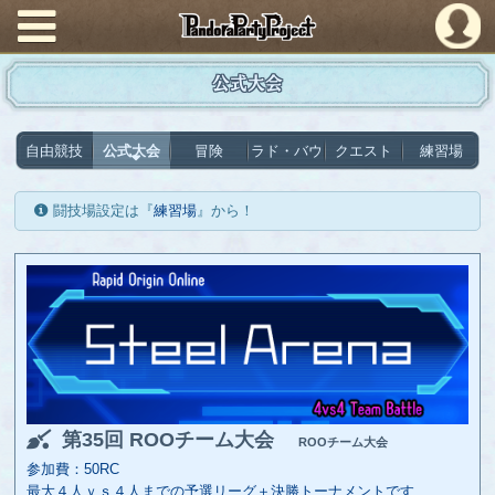
PandoraPartyProject
公式大会
自由競技
公式大会
冒険
ラド・バウ
クエスト
練習場
闘技場設定は『
練習場
』から！
第35回 ROOチーム大会
ROOチーム大会
参加費：50RC
最大４人ｖｓ４人までの予選リーグ＋決勝トーナメントです