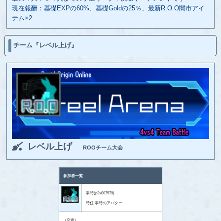
現在報酬：基礎EXPの60%、基礎Goldの25％、最新R.O.O闇市アイ
テム×2
チーム『レベル上げ』
レベル上げ
ROOチーム大会
参加者一覧
零時(p3x007579)
時任 零時のアバター
（空席）