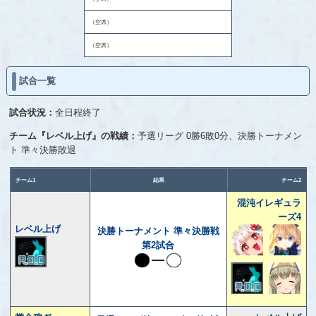
（空席）
（空席）
試合一覧
試合状況：
全日程終了
チーム『レベル上げ』の戦績：
予選リーグ 0勝6敗0分、決勝トーナメン
ト 準々決勝敗退
チーム1
結果
チーム2
混沌イレギュラ
ーズ4
レベル上げ
決勝トーナメント 準々決勝戦
第2試合