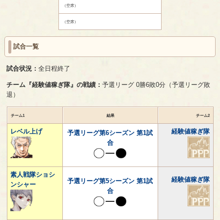
（空席）
（空席）
試合一覧
試合状況：
全日程終了
チーム『経験値稼ぎ隊』の戦績：
予選リーグ 0勝6敗0分（予選リーグ敗
退）
チーム1
結果
チーム2
レベル上げ
経験値稼ぎ隊
予選リーグ第6シーズン 第1試
合
素人戦隊ショシ
経験値稼ぎ隊
予選リーグ第5シーズン 第1試
ンシャー
合