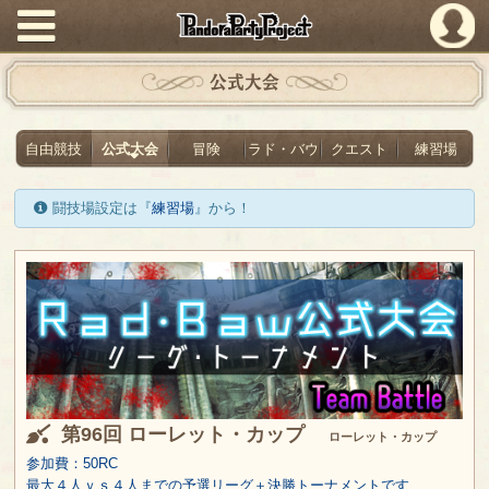
PandoraPartyProject
公式大会
自由競技
公式大会
冒険
ラド・バウ
クエスト
練習場
闘技場設定は『
練習場
』から！
第96回 ローレット・カップ
ローレット・カップ
参加費：50RC
最大４人ｖｓ４人までの予選リーグ＋決勝トーナメントです