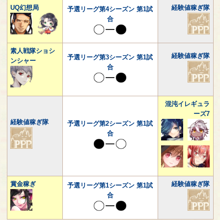
UQ幻想局
経験値稼ぎ隊
予選リーグ第4シーズン 第1試
合
素人戦隊ショシ
経験値稼ぎ隊
予選リーグ第3シーズン 第1試
ンシャー
合
混沌イレギュラ
ーズ7
経験値稼ぎ隊
予選リーグ第2シーズン 第1試
合
賞金稼ぎ
経験値稼ぎ隊
予選リーグ第1シーズン 第1試
合