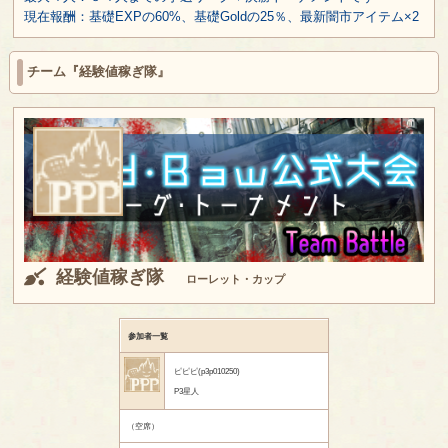
現在報酬：基礎EXPの60%、基礎Goldの25％、最新闇市アイテム×2
チーム『経験値稼ぎ隊』
経験値稼ぎ隊
ローレット・カップ
参加者一覧
ピピピ(p3p010250)
P3星人
（空席）