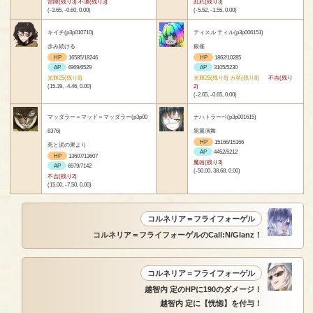
雷陣(残り3) 不運(残り3)
乱れ(残り3)
(-3.65, -0.60, 0.00)
(-5.52, -1.55, 0.00)
キイチ(p3p010710)
ティスル ティル(p3p006151)
歩み続ける
銀雀
HP
16585/18246
HP
1862/10285
AP
4969/6529
AP
3105/5230
光輝25(残り8)
光輝25(残り8) カ至(残り8)
不吉(残り
(15.39, -4.46, 0.00)
2)
(-2.65, -0.65, 0.00)
マッダラー＝マッド＝マッダラー(p3p00
ナハトラーベ(p3p001615)
8376)
黒翼演舞
HP
15166/15166
死と泥の果より
AP
4452/5212
HP
13607/13607
魔凶(残り3)
AP
6979/7142
(-50.00, 38.68, 0.00)
不吉(残り2)
(15.00, -7.50, 0.00)
コルネリア＝フライフォーゲル
コルネリア＝フライフォーゲルのCall:N/Glanz！
コルネリア＝フライフォーゲル
越智内 定のHPに190のダメージ！
越智内 定に【恍惚】を付与！