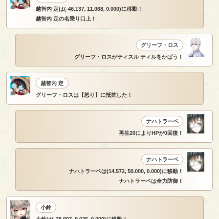
越智内 定は(-46.137, 11.068, 0.000)に移動！
越智内 定の名乗り口上！
グリーフ・ロス
グリーフ・ロスがティスル ティルをかばう！
越智内 定
グリーフ・ロスは【怒り】に抵抗した！
ナハトラーベ
再生20によりHPが0回復！
ナハトラーベ
ナハトラーベは(14.572, 50.000, 0.000)に移動！
ナハトラーベは全力防御！
小鈴
小鈴は(-38.907, 9.025, 0.000)に移動！