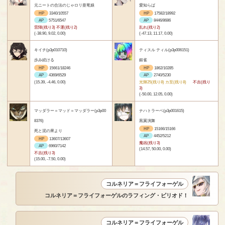
元ニートの合法のじゃロリ亜竜娘
愛知らば
HP
3340/10557
HP
17582/18992
AP
5751/6547
AP
8446/8686
雷陣(残り3) 不運(残り2)
乱れ(残り2)
(-38.90, 9.02, 0.00)
(-47.13, 11.17, 0.00)
キイチ(p3p010710)
ティスル ティル(p3p006151)
歩み続ける
銀雀
HP
15661/18246
HP
1862/10285
AP
4369/6529
AP
2740/5230
(15.39, -4.46, 0.00)
光輝25(残り8) カ至(残り8)
不吉(残り
3)
(-50.00, 12.05, 0.00)
マッダラー＝マッド＝マッダラー(p3p00
ナハトラーベ(p3p001615)
8376)
黒翼演舞
HP
15166/15166
死と泥の果より
AP
4452/5212
HP
13607/13607
魔凶(残り3)
AP
6960/7142
(14.57, 50.00, 0.00)
不吉(残り3)
(15.00, -7.50, 0.00)
コルネリア＝フライフォーゲル
コルネリア＝フライフォーゲルのラフィング・ピリオド！
コルネリア＝フライフォーゲル