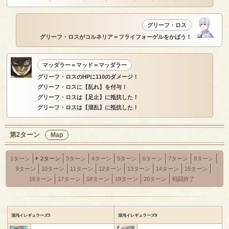
グリーフ・ロス
グリーフ・ロスがコルネリア＝フライフォーゲルをかばう！
マッダラー＝マッド＝マッダラー
グリーフ・ロスのHPに110のダメージ！
グリーフ・ロスに【乱れ】を付与！
グリーフ・ロスは【足止】に抵抗した！
グリーフ・ロスは【混乱】に抵抗した！
第2ターン
Map
1ターン
2ターン
3ターン
4ターン
5ターン
6ターン
7ターン
8ターン
9ターン
10ターン
11ターン
12ターン
13ターン
14ターン
15ターン
16ターン
17ターン
18ターン
19ターン
20ターン
戦闘終了
混沌イレギュラーズ3
混沌イレギュラーズ9