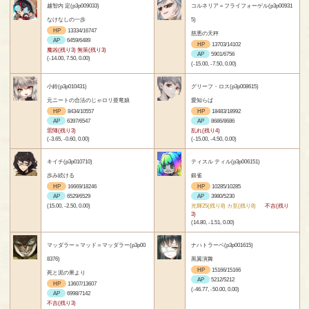
越智内 定(p3p009033)
コルネリア＝フライフォーゲル(p3p00931
なけなしの一歩
5)
HP
13334/16747
慈悪の天秤
AP
6459/6489
HP
13703/14102
魔凶(残り3) 無策(残り3)
AP
5901/6756
(-14.00, 7.50, 0.00)
(-15.00, -7.50, 0.00)
小鈴(p3p010431)
グリーフ・ロス(p3p008615)
元ニートの合法のじゃロリ亜竜娘
愛知らば
HP
8434/10557
HP
18483/18992
AP
6397/6547
AP
8686/8686
雷陣(残り3)
乱れ(残り4)
(-3.65, -0.60, 0.00)
(-15.00, -4.50, 0.00)
キイチ(p3p010710)
ティスル ティル(p3p006151)
歩み続ける
銀雀
HP
16669/18246
HP
10285/10285
AP
6529/6529
AP
3980/5230
(15.00, -2.50, 0.00)
光輝25(残り8) カ至(残り8)
不吉(残り
3)
(14.80, -1.51, 0.00)
マッダラー＝マッド＝マッダラー(p3p00
ナハトラーベ(p3p001615)
8376)
黒翼演舞
HP
15166/15166
死と泥の果より
AP
5212/5212
HP
13607/13607
(-46.77, -50.00, 0.00)
AP
6998/7142
不吉(残り3)