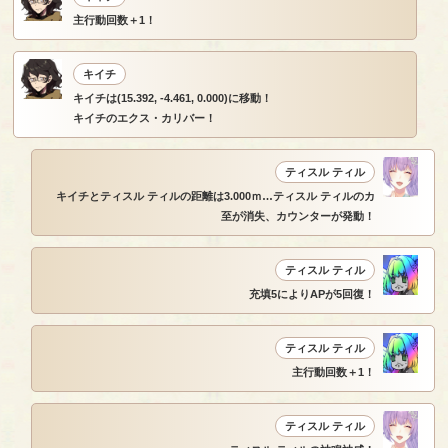
主行動回数＋1！
キイチ
キイチは(15.392, -4.461, 0.000)に移動！
キイチのエクス・カリバー！
ティスル ティル
キイチとティスル ティルの距離は3.000ｍ…ティスル ティルのカ
至が消失、カウンターが発動！
ティスル ティル
充填5によりAPが5回復！
ティスル ティル
主行動回数＋1！
ティスル ティル