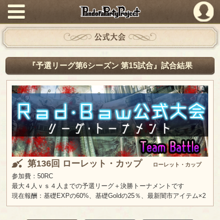
PandoraPartyProject
公式大会
『予選リーグ第6シーズン 第15試合』試合結果
第136回 ローレット・カップ
ローレット・カップ
参加費：50RC
最大４人ｖｓ４人までの予選リーグ＋決勝トーナメントです
現在報酬：基礎EXPの60%、基礎Goldの25％、最新闇市アイテム×2