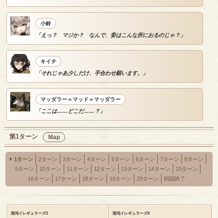
小鈴
「えっ？ マジか？ なんで、妾はこんな所におるのじゃ？」
キイチ
「それじゃあ少しだけ、手合わせ願います。」
マッダラー＝マッド＝マッダラー
「ここは……どこだ……？」
第1ターン
Map
1ターン
2ターン
3ターン
4ターン
5ターン
6ターン
7ターン
8ターン
9ターン
10ターン
11ターン
12ターン
13ターン
14ターン
15ターン
16ターン
17ターン
18ターン
19ターン
20ターン
戦闘終了
混沌イレギュラーズ3
混沌イレギュラーズ9