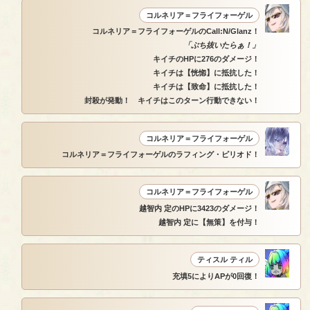
コルネリア＝フライフォーゲル
コルネリア＝フライフォーゲルのCall:N/Glanz！
「ぶち抜いたらぁ！」
キイチのHPに276のダメージ！
キイチは【恍惚】に抵抗した！
キイチは【致命】に抵抗した！
封殺が発動！ キイチはこのターン行動できない！
コルネリア＝フライフォーゲル
コルネリア＝フライフォーゲルのラフィング・ピリオド！
コルネリア＝フライフォーゲル
越智内 定のHPに3423のダメージ！
越智内 定に【無策】を付与！
ティスル ティル
充填5によりAPが0回復！