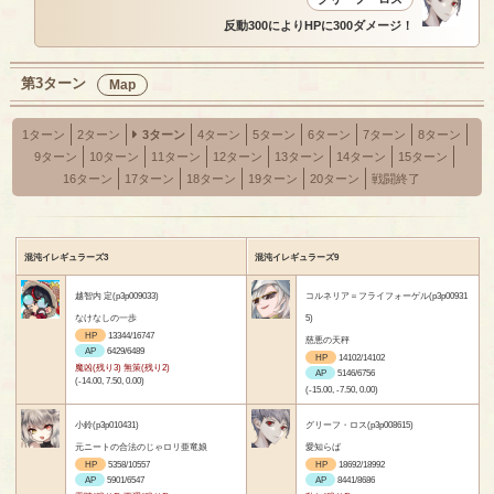
反動300によりHPに300ダメージ！
第3ターン
Map
1ターン
2ターン
3ターン
4ターン
5ターン
6ターン
7ターン
8ターン
9ターン
10ターン
11ターン
12ターン
13ターン
14ターン
15ターン
16ターン
17ターン
18ターン
19ターン
20ターン
戦闘終了
混沌イレギュラーズ3
混沌イレギュラーズ9
越智内 定(p3p009033)
コルネリア＝フライフォーゲル(p3p00931
なけなしの一歩
5)
HP
13344/16747
慈悪の天秤
AP
6429/6489
HP
14102/14102
魔凶(残り3) 無策(残り2)
AP
5146/6756
(-14.00, 7.50, 0.00)
(-15.00, -7.50, 0.00)
小鈴(p3p010431)
グリーフ・ロス(p3p008615)
元ニートの合法のじゃロリ亜竜娘
愛知らば
HP
5358/10557
HP
18692/18992
AP
5901/6547
AP
8441/8686