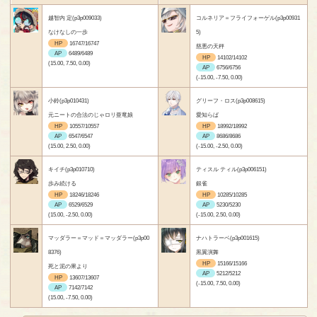
越智内 定(p3p009033)
コルネリア＝フライフォーゲル(p3p00931
なけなしの一歩
5)
HP
16747/16747
慈悪の天秤
AP
6489/6489
HP
14102/14102
(15.00, 7.50, 0.00)
AP
6756/6756
(-15.00, -7.50, 0.00)
小鈴(p3p010431)
グリーフ・ロス(p3p008615)
元ニートの合法のじゃロリ亜竜娘
愛知らば
HP
10557/10557
HP
18992/18992
AP
6547/6547
AP
8686/8686
(15.00, 2.50, 0.00)
(-15.00, -2.50, 0.00)
キイチ(p3p010710)
ティスル ティル(p3p006151)
歩み続ける
銀雀
HP
18246/18246
HP
10285/10285
AP
6529/6529
AP
5230/5230
(15.00, -2.50, 0.00)
(-15.00, 2.50, 0.00)
マッダラー＝マッド＝マッダラー(p3p00
ナハトラーベ(p3p001615)
8376)
黒翼演舞
HP
15166/15166
死と泥の果より
AP
5212/5212
HP
13607/13607
(-15.00, 7.50, 0.00)
AP
7142/7142
(15.00, -7.50, 0.00)