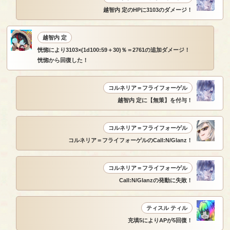
越智内 定のHPに3103のダメージ！
越智内 定
恍惚により3103×(1d100:59＋30)％＝2761の追加ダメージ！
恍惚から回復した！
コルネリア＝フライフォーゲル
越智内 定に【無策】を付与！
コルネリア＝フライフォーゲル
コルネリア＝フライフォーゲルのCall:N/Glanz！
コルネリア＝フライフォーゲル
Call:N/Glanzの発動に失敗！
ティスル ティル
充填5によりAPが5回復！