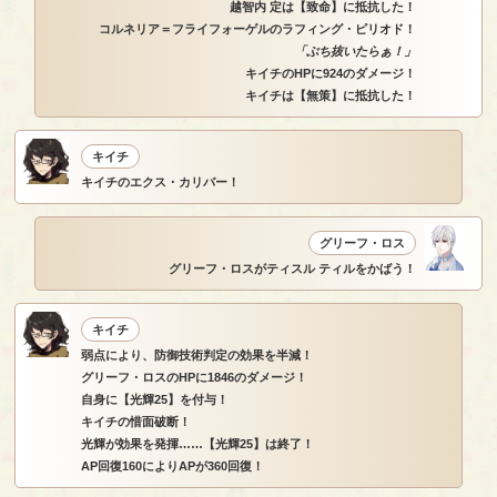
越智内 定は【致命】に抵抗した！
コルネリア＝フライフォーゲルのラフィング・ピリオド！
「ぶち抜いたらぁ！」
キイチのHPに924のダメージ！
キイチは【無策】に抵抗した！
キイチ
キイチのエクス・カリバー！
グリーフ・ロス
グリーフ・ロスがティスル ティルをかばう！
キイチ
弱点により、防御技術判定の効果を半減！
グリーフ・ロスのHPに1846のダメージ！
自身に【光輝25】を付与！
キイチの惜面破断！
光輝が効果を発揮……【光輝25】は終了！
AP回復160によりAPが360回復！