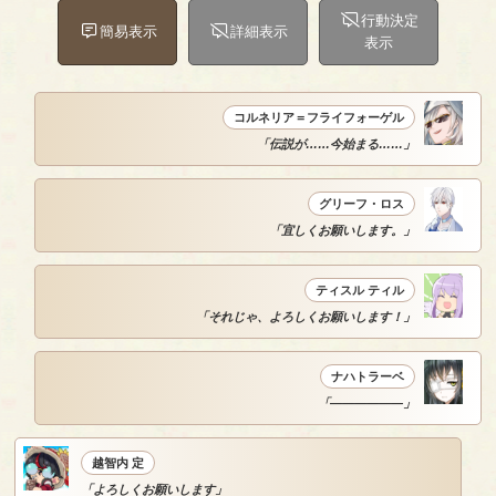
行動決定
簡易表示
詳細表示
表示
コルネリア＝フライフォーゲル
「伝説が……今始まる……」
グリーフ・ロス
「宜しくお願いします。」
ティスル ティル
「それじゃ、よろしくお願いします！」
ナハトラーベ
「――――――」
越智内 定
「よろしくお願いします」