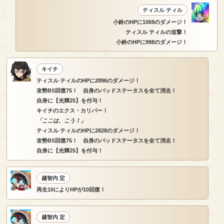
ティスル ティル
小鈴のHPに1069のダメージ！
ティスル ティルの追撃！
小鈴のHPに998のダメージ！
キイチ
ティスル ティルのHPに2896のダメージ！
攻勢BS回復75！ 自身のバッドステータスを全て消去！
自身に【光輝25】を付与！
キイチのエクス・カリバー！
「ここは、こう！」
ティスル ティルのHPに2828のダメージ！
攻勢BS回復75！ 自身のバッドステータスを全て消去！
自身に【光輝25】を付与！
越智内 定
再生10によりHPが10回復！
越智内 定