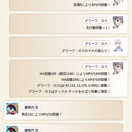
充填5によりAPが5回復！
グリーフ・ロス
主行動回数＋1！
グリーフ・ロス
グリーフ・ロスのマナの温もり！
グリーフ・ロス
HA回復100（賦活1140）によりHPが1240回復！
HA回復100によりAPが100回復！
グリーフ・ロスは(-47.131, 11.179, 0.000)に移動！
グリーフ・ロスはティスル ティルをかばう対象に指定！
越智内 定
再生10によりHPが10回復！
越智内 定