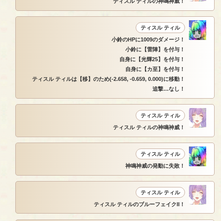
ティスル ティルの神鳴神威！
ティスル ティル
小鈴のHPに1009のダメージ！
小鈴に【雷陣】を付与！
自身に【光輝25】を付与！
自身に【カ至】を付与！
ティスル ティルは【移】のため(-2.658, -0.659, 0.000)に移動！
追撃…なし！
ティスル ティル
ティスル ティルの神鳴神威！
ティスル ティル
神鳴神威の発動に失敗！
ティスル ティル
ティスル ティルのブルーフェイクII！