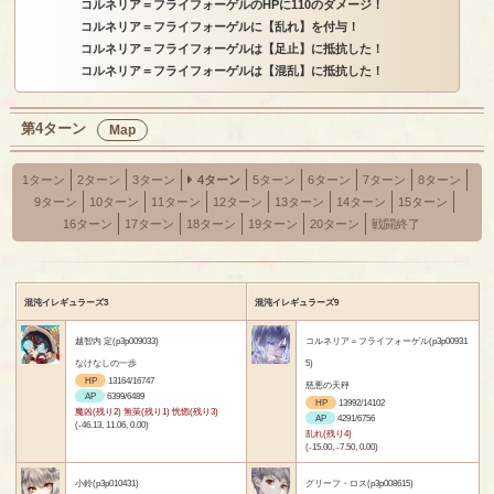
コルネリア＝フライフォーゲルのHPに110のダメージ！
コルネリア＝フライフォーゲルに【乱れ】を付与！
コルネリア＝フライフォーゲルは【足止】に抵抗した！
コルネリア＝フライフォーゲルは【混乱】に抵抗した！
第4ターン
Map
1ターン
2ターン
3ターン
4ターン
5ターン
6ターン
7ターン
8ターン
9ターン
10ターン
11ターン
12ターン
13ターン
14ターン
15ターン
16ターン
17ターン
18ターン
19ターン
20ターン
戦闘終了
混沌イレギュラーズ3
混沌イレギュラーズ9
越智内 定(p3p009033)
コルネリア＝フライフォーゲル(p3p00931
なけなしの一歩
5)
HP
13164/16747
慈悪の天秤
AP
6399/6489
HP
13992/14102
魔凶(残り2) 無策(残り1) 恍惚(残り3)
AP
4291/6756
(-46.13, 11.06, 0.00)
乱れ(残り4)
(-15.00, -7.50, 0.00)
小鈴(p3p010431)
グリーフ・ロス(p3p008615)