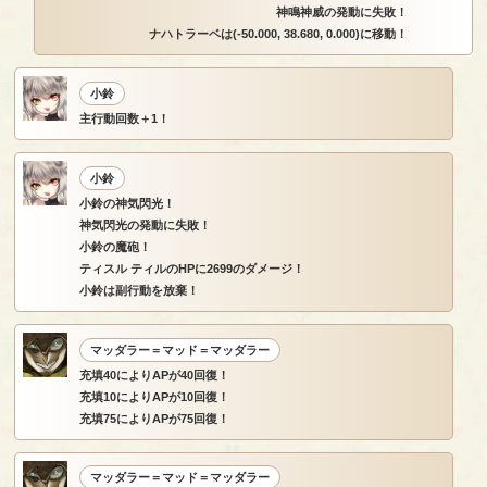
神鳴神威の発動に失敗！
ナハトラーベは(-50.000, 38.680, 0.000)に移動！
小鈴
主行動回数＋1！
小鈴
小鈴の神気閃光！
神気閃光の発動に失敗！
小鈴の魔砲！
ティスル ティルのHPに2699のダメージ！
小鈴は副行動を放棄！
マッダラー＝マッド＝マッダラー
充填40によりAPが40回復！
充填10によりAPが10回復！
充填75によりAPが75回復！
マッダラー＝マッド＝マッダラー