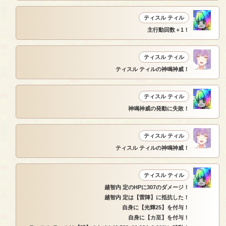
ティスル ティル
主行動回数＋1！
ティスル ティル
ティスル ティルの神鳴神威！
ティスル ティル
神鳴神威の発動に失敗！
ティスル ティル
ティスル ティルの神鳴神威！
ティスル ティル
越智内 定のHPに307のダメージ！
越智内 定は【雷陣】に抵抗した！
自身に【光輝25】を付与！
自身に【カ至】を付与！