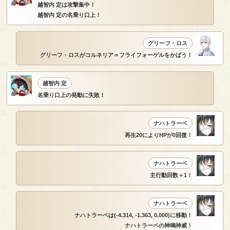
越智内 定は攻撃集中！
越智内 定の名乗り口上！
グリーフ・ロス
グリーフ・ロスがコルネリア＝フライフォーゲルをかばう！
越智内 定
名乗り口上の発動に失敗！
ナハトラーベ
再生20によりHPが0回復！
ナハトラーベ
主行動回数＋1！
ナハトラーベ
ナハトラーベは(-4.314, -1.363, 0.000)に移動！
ナハトラーベの神鳴神威！