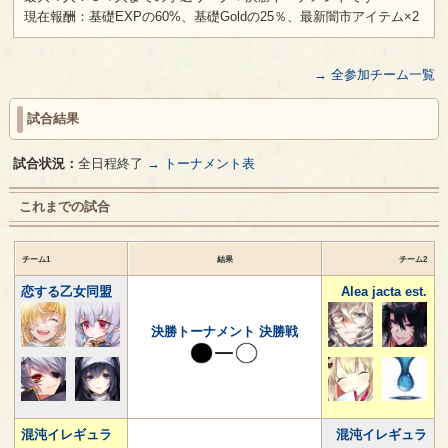
現在報酬：基礎EXPの60%、基礎Goldの25％、最新闇市アイテム×2
→ 全参加チーム一覧
試合結果
試合状況：
全日程終了
→ トーナメント表
これまでの試合
チーム1
結果
チーム2
恋する乙女同盟
Alea jacta est.
決勝トーナメント 決勝戦
混沌イレギュラ
混沌イレギュラ