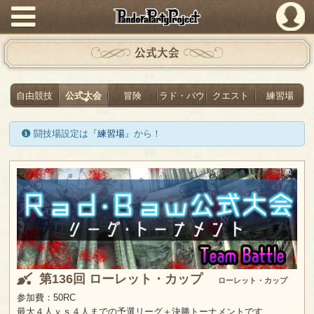
PandoraPartyProject
公式大会
自由競技
公式大会
冒険
ラド・バウ
クエスト
練習場
闘技場設定は『
練習場
』から！
第136回 ローレット・カップ
ローレット・カップ
参加費：50RC
最大４人ｖｓ４人までの予選リーグ＋決勝トーナメントです