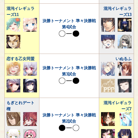
混沌イレギュラ
混沌イレギュラ
ーズ11
ーズ13
決勝トーナメント 準々決勝戦
第4試合
恋する乙女同盟
いぬるふ
決勝トーナメント 準々決勝戦
第3試合
もぎとれデート
混沌イレギュラ
権
ーズ7
決勝トーナメント 準々決勝戦
第2試合