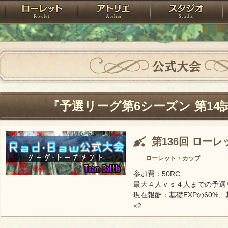
神殿
ローレット
アトリエ
raPartyProject
公式大会
『予選リーグ第6シーズン 第14
第136回 ロー
ローレット・カップ
参加費：50RC
最大４人ｖｓ４人までの予選
現在報酬：基礎EXPの60%、
×2