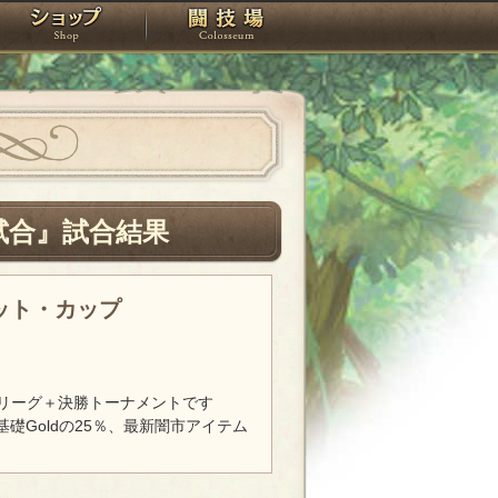
スタジオ
ショップ
闘技場
試合』試合結果
レット・カップ
リーグ＋決勝トーナメントです
基礎Goldの25％、最新闇市アイテム