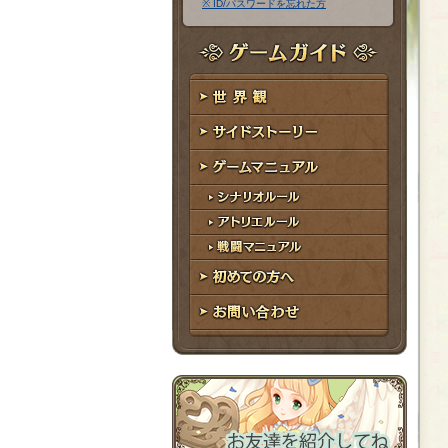
※ ID/パスワードを忘れた方
ア
ワ
ド
ー
レ
ド
ゲームガイド
ス
世界観
サイドストーリー
ゲームマニュアル
シナリオルール
アトリエルール
戦闘マニュアル
初めての方へ
お問い合わせ