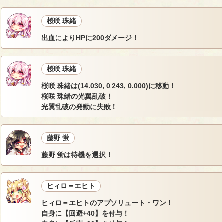
桜咲 珠緒
出血によりHPに200ダメージ！
桜咲 珠緒
桜咲 珠緒は(14.030, 0.243, 0.000)に移動！
桜咲 珠緒の光翼乱破！
光翼乱破の発動に失敗！
藤野 蛍
藤野 蛍は待機を選択！
ヒィロ＝エヒト
ヒィロ＝エヒトのアブソリュート・ワン！
自身に【回避+40】を付与！