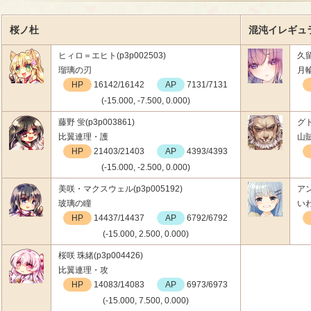
桜ノ杜
混沌イレギュラ
ヒィロ＝エヒト(p3p002503)
久留
瑠璃の刃
月
HP
16142/16142
AP
7131/7131
(-15.000, -7.500, 0.000)
藤野 蛍(p3p003861)
グド
比翼連理・護
山
HP
21403/21403
AP
4393/4393
(-15.000, -2.500, 0.000)
美咲・マクスウェル(p3p005192)
アン
玻璃の瞳
い
HP
14437/14437
AP
6792/6792
(-15.000, 2.500, 0.000)
桜咲 珠緒(p3p004426)
比翼連理・攻
HP
14083/14083
AP
6973/6973
(-15.000, 7.500, 0.000)