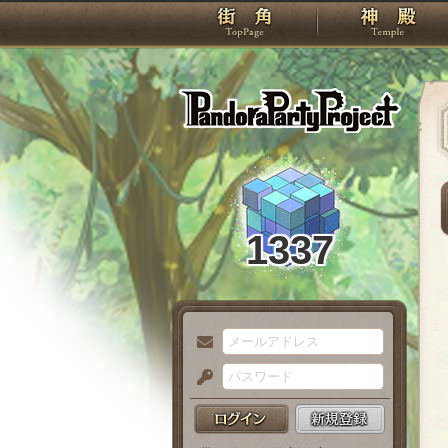
TOP
Pando
1337
メ
ー
パ
ル
ス