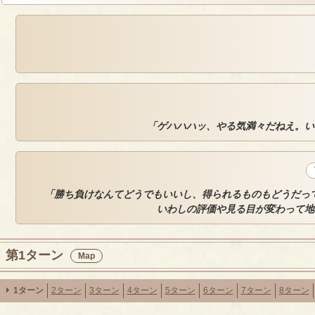
「ゲハハハッ、やる気満々だねえ。い
「勝ち負けなんてどうでもいいし、得られるものもどうだっ
いわしの評価や見る目が変わって地
第1ターン
Map
1ターン
2ターン
3ターン
4ターン
5ターン
6ターン
7ターン
8ターン