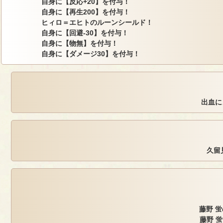
自身に【反応+20】を付与！
自身に【再生200】を付与！
ヒィロ＝エヒトのルーンシールド！
自身に【回避-30】を付与！
自身に【物無】を付与！
自身に【ダメージ30】を付与！
出血に
久留
藤野 蛍
藤野 