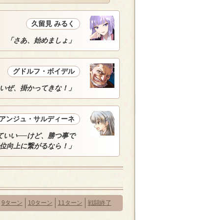
久留見 みるく
「さあ、始めましょ」
グドルフ・ボイデル
いぜ、掛かってきな！」
アンジュ・サルディーネ
ていい──けど、勝つ事で
位向上に繋がるなら！」
9ターン
10ターン
11ターン
戦闘終了