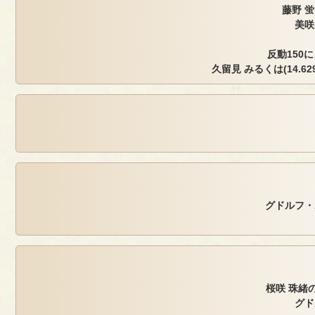
藤野 
美咲
反動150
久留見 みるくは(14.629,
グドルフ・
桜咲 珠緒の
グド