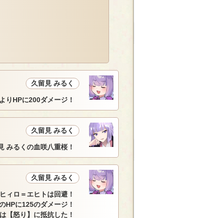
久留見 みるく
よりHPに200ダメージ！
久留見 みるく
見 みるくの血咲八重桜！
久留見 みるく
ヒィロ＝エヒトは回避！
のHPに125のダメージ！
蛍は【怒り】に抵抗した！