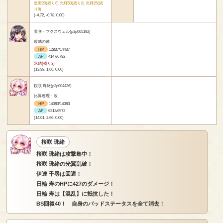
堅実20(残り6) 光輝50(残り8) 光輝25(残
り8)
(-4.72, -0.78, 0.00)
美咲・マクスウェル(p3p005192)
玻璃の瞳
HP
12837/14437
AP
4147/6792
氷結(残り3)
(13.98, 1.66, 0.00)
桜咲 珠緒(p3p004426)
比翼連理・攻
HP
14083/14083
AP
6313/6973
(14.01, 2.66, 0.00)
桜咲 珠緒
桜咲 珠緒は攻撃集中！
桜咲 珠緒の光翼乱破！
伊達 千尋は回避！
日輪 寿のHPに427のダメージ！
日輪 寿は【混乱】に抵抗した！
BS回復40！ 自身のバッドステータスを全て消去！