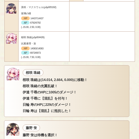
美咲・マクスウェル(p3p005192)
玻璃の瞳
HP
14437/14437
AP
6792/6792
(-15.00, 2.50, 0.00)
桜咲 珠緒(p3p004426)
比翼連理・攻
HP
14083/14083
AP
6973/6973
(-15.00, 7.50, 0.00)
桜咲 珠緒
桜咲 珠緒は(14.014, 2.664, 0.000)に移動！
桜咲 珠緒の光翼乱破！
伊達 千尋のHPに1005のダメージ！
伊達 千尋に【混乱】を付与！
日輪 寿のHPに229のダメージ！
日輪 寿は【混乱】に抵抗した！
藤野 蛍
藤野 蛍は待機を選択！