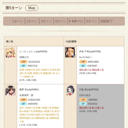
第5ターン
Map
1ターン
2ターン
3ターン
4ターン
5ターン
6ターン
戦闘終了
桜ノ杜
UQ幻想局
ヒィロ＝エヒト(p3p002503)
伊達 千尋(p3p007569)
瑠璃の刃
Go To HeLL！
HP
16112/16142
HP
5840/13605
AP
6091/7131
AP
6187/6187
回避+40(残り5) 反応+20(残り5) 再生200
混乱(残り2) 凍結(残り2)
(残り5) 回避-30(残り5) 物無(残り5) ダメ
(15.00, 2.50, 0.00)
ージ30(残り5)
(6.70, -3.08, 0.00)
藤野 蛍(p3p003861)
日輪 寿(p3p007633)
比翼連理・護
日向の巫女
HP
21403/21403
HP
-349/9490
AP
3426/4393
AP
3731/4212
命中+15(残り5) 回避+15(残り5) 防御技
混乱(残り3) 怒り(残り3)
術+20(残り5) 特殊抵抗+20(残り5) 反応+
(15.00, -2.50, 0.00)
20(残り5) EXA+5(残り5) 巧妙20(残り5)
堅実20(残り5) 光輝50(残り8) 光輝25(残
り8)
(-4.72, -0.78, 0.00)