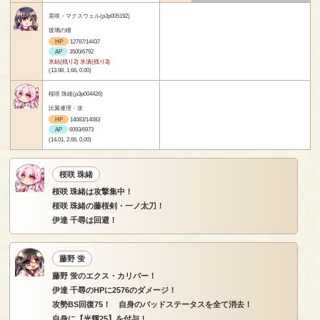
美咲・マクスウェル(p3p005192)
玻璃の瞳
HP
12787/14437
AP
3500/6792
氷結(残り2) 氷漬(残り3)
(13.98, 1.66, 0.00)
桜咲 珠緒(p3p004426)
比翼連理・攻
HP
14083/14083
AP
6093/6973
(14.01, 2.66, 0.00)
桜咲 珠緒
桜咲 珠緒は攻撃集中！
桜咲 珠緒の藤桜剣・一ノ太刀！
伊達 千尋は回避！
藤野 蛍
藤野 蛍のエクス・カリバー！
伊達 千尋のHPに2576のダメージ！
攻勢BS回復75！ 自身のバッドステータスを全て消去！
自身に【光輝25】を付与！