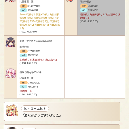
比翼連理・護
日向の巫女
HP
21403/21403
HP
-349/9490
AP
2834/4393
AP
3731/4212
命中+15(残り3) 回避+15(残り3) 防御技
混乱(残り3) 怒り(残り3) 氷結(残り4) 凍
術+20(残り3) 特殊抵抗+20(残り3) 反応+
結(残り4)
20(残り3) EXA+5(残り3) 巧妙20(残り3)
(15.00, -2.50, 0.00)
堅実20(残り3) 光輝50(残り7) 光輝25(残
り8)
(-4.72, -0.78, 0.00)
美咲・マクスウェル(p3p005192)
玻璃の瞳
HP
12737/14437
AP
3287/6792
氷結(残り1) 氷漬(残り2) 凍結(残り3)
(13.98, 1.66, 0.00)
桜咲 珠緒(p3p004426)
比翼連理・攻
HP
14083/14083
AP
4661/6973
氷結(残り3)
(14.01, 2.66, 0.00)
ヒィロ＝エヒト
「ありがとうございました」