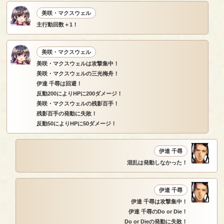
美咲・マクスウェル
主行動回数＋1！
美咲・マクスウェル
美咲・マクスウェルは攻撃集中！
美咲・マクスウェルの三光梅舟！
伊達 千尋は回避！
反動200によりHPに200ダメージ！
美咲・マクスウェルの残影百手！
残影百手の発動に失敗！
反動50によりHPに50ダメージ！
伊達 千尋
混乱は発動しなかった！
伊達 千尋
伊達 千尋は攻撃集中！
伊達 千尋のDo or Die！
Do or Dieの発動に失敗！