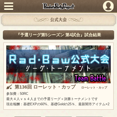
PandoraPartyProject
公式大会
『予選リーグ第5シーズン 第4試合』試合結果
第136回 ローレット・カップ
ローレット・カップ
参加費：50RC
最大４人ｖｓ４人までの予選リーグ＋決勝トーナメントです
現在報酬：基礎EXPの60%、基礎Goldの25％、最新闇市アイテム×2