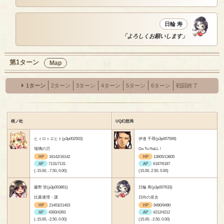
日輪 寿
「よろしくお願いします」
第1ターン
Map
1ターン
2ターン
3ターン
4ターン
5ターン
6ターン
戦闘終了
桜ノ杜
UQ幻想局
ヒィロ＝エヒト(p3p002503)
伊達 千尋(p3p007569)
瑠璃の刃
Go To HeLL！
HP
16142/16142
HP
13605/13605
AP
7131/7131
AP
6187/6187
(-15.00, -7.50, 0.00)
(15.00, 2.50, 0.00)
藤野 蛍(p3p003861)
日輪 寿(p3p007633)
比翼連理・護
日向の巫女
HP
21403/21403
HP
9490/9490
AP
4393/4393
AP
4212/4212
(-15.00, -2.50, 0.00)
(15.00, -2.50, 0.00)