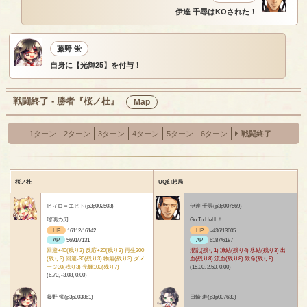
伊達 千尋はKOされた！
藤野 蛍
自身に【光輝25】を付与！
戦闘終了 - 勝者『桜ノ杜』
Map
1ターン
2ターン
3ターン
4ターン
5ターン
6ターン
戦闘終了
桜ノ杜
UQ幻想局
ヒィロ＝エヒト(p3p002503)
伊達 千尋(p3p007569)
瑠璃の刃
Go To HeLL！
HP
16112/16142
HP
-436/13605
AP
5691/7131
AP
6187/6187
回避+40(残り3) 反応+20(残り3) 再生200
混乱(残り1) 凍結(残り4) 氷結(残り3) 出
(残り3) 回避-30(残り3) 物無(残り3) ダメ
血(残り8) 流血(残り8) 致命(残り8)
ージ30(残り3) 光輝100(残り7)
(15.00, 2.50, 0.00)
(6.70, -3.08, 0.00)
藤野 蛍(p3p003861)
日輪 寿(p3p007633)