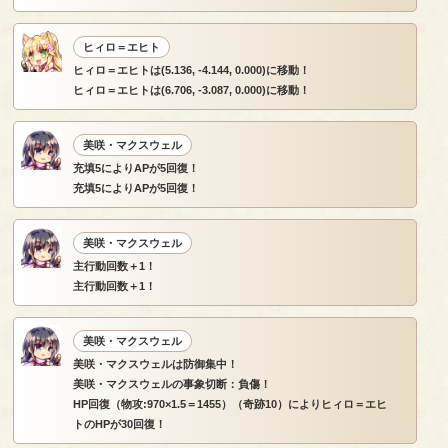
ヒィロ＝エヒト
ヒィロ＝エヒトは(5.136, -4.144, 0.000)に移動！
ヒィロ＝エヒトは(6.706, -3.087, 0.000)に移動！
美咲・マクスウェル
充填5によりAPが5回復！
充填5によりAPが5回復！
美咲・マクスウェル
主行動回数＋1！
主行動回数＋1！
美咲・マクスウェル
美咲・マクスウェルは防御集中！
美咲・マクスウェルの事象切断：負傷！
HP回復（物攻:970×1.5＝1455）（奇跡10）によりヒィロ＝エヒ
トのHPが30回復！