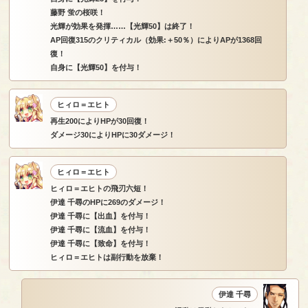
藤野 蛍の桜咲！
光輝が効果を発揮……【光輝50】は終了！
AP回復315のクリティカル（効果:＋50％）によりAPが1368回
復！
自身に【光輝50】を付与！
ヒィロ＝エヒト
再生200によりHPが30回復！
ダメージ30によりHPに30ダメージ！
ヒィロ＝エヒト
ヒィロ＝エヒトの飛刃六短！
伊達 千尋のHPに269のダメージ！
伊達 千尋に【出血】を付与！
伊達 千尋に【流血】を付与！
伊達 千尋に【致命】を付与！
ヒィロ＝エヒトは副行動を放棄！
伊達 千尋