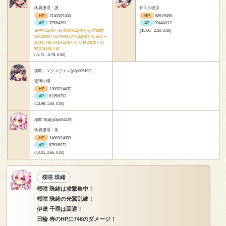
比翼連理・護
日向の巫女
HP
21403/21403
HP
9261/9490
AP
3793/4393
AP
3944/4212
命中+15(残り8) 回避+15(残り8) 防御技
(15.00, -2.50, 0.00)
術+20(残り8) 特殊抵抗+20(残り8) 反応+
20(残り8) EXA+5(残り8) 巧妙20(残り8)
堅実20(残り8)
(-4.72, -0.78, 0.00)
美咲・マクスウェル(p3p005192)
玻璃の瞳
HP
13087/14437
AP
6135/6792
(13.98, 1.66, 0.00)
桜咲 珠緒(p3p004426)
比翼連理・攻
HP
14083/14083
AP
6753/6973
(14.01, 2.66, 0.00)
桜咲 珠緒
桜咲 珠緒は攻撃集中！
桜咲 珠緒の光翼乱破！
伊達 千尋は回避！
日輪 寿のHPに748のダメージ！