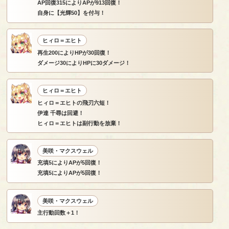
AP回復315によりAPが913回復！
自身に【光輝50】を付与！
ヒィロ＝エヒト
再生200によりHPが30回復！
ダメージ30によりHPに30ダメージ！
ヒィロ＝エヒト
ヒィロ＝エヒトの飛刃六短！
伊達 千尋は回避！
ヒィロ＝エヒトは副行動を放棄！
美咲・マクスウェル
充填5によりAPが5回復！
充填5によりAPが5回復！
美咲・マクスウェル
主行動回数＋1！