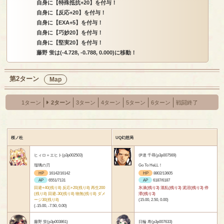
自身に【特殊抵抗+20】を付与！
自身に【反応+20】を付与！
自身に【EXA+5】を付与！
自身に【巧妙20】を付与！
自身に【堅実20】を付与！
藤野 蛍は(-4.728, -0.788, 0.000)に移動！
第2ターン
Map
1ターン
2ターン
3ターン
4ターン
5ターン
6ターン
戦闘終了
桜ノ杜
UQ幻想局
ヒィロ＝エヒト(p3p002503)
伊達 千尋(p3p007569)
瑠璃の刃
Go To HeLL！
HP
16142/16142
HP
8802/13605
AP
6551/7131
AP
6187/6187
回避+40(残り8) 反応+20(残り8) 再生200
氷漬(残り3) 混乱(残り3) 泥沼(残り3) 停
(残り8) 回避-30(残り8) 物無(残り8) ダメ
滞(残り3)
ージ30(残り8)
(15.00, 2.50, 0.00)
(-15.00, -7.50, 0.00)
藤野 蛍(p3p003861)
日輪 寿(p3p007633)