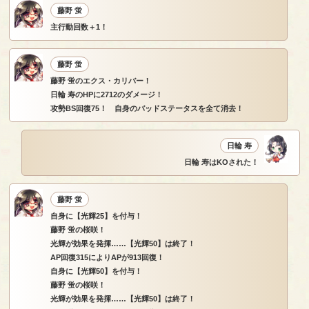
藤野 蛍
主行動回数＋1！
藤野 蛍
藤野 蛍のエクス・カリバー！
日輪 寿のHPに2712のダメージ！
攻勢BS回復75！ 自身のバッドステータスを全て消去！
日輪 寿
日輪 寿はKOされた！
藤野 蛍
自身に【光輝25】を付与！
藤野 蛍の桜咲！
光輝が効果を発揮……【光輝50】は終了！
AP回復315によりAPが913回復！
自身に【光輝50】を付与！
藤野 蛍の桜咲！
光輝が効果を発揮……【光輝50】は終了！