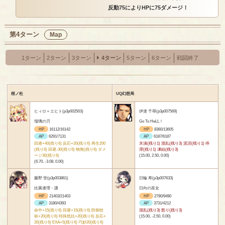
反動75によりHPに75ダメージ！
第4ターン
Map
1ターン
2ターン
3ターン
4ターン
5ターン
6ターン
戦闘終了
桜ノ杜
UQ幻想局
ヒィロ＝エヒト(p3p002503)
伊達 千尋(p3p007569)
瑠璃の刃
Go To HeLL！
HP
16112/16142
HP
8360/13605
AP
6291/7131
AP
6187/6187
回避+40(残り6) 反応+20(残り6) 再生200
氷漬(残り1) 混乱(残り3) 泥沼(残り1) 停
(残り6) 回避-30(残り6) 物無(残り6) ダメ
滞(残り1) 凍結(残り3)
ージ30(残り6)
(15.00, 2.50, 0.00)
(6.70, -3.08, 0.00)
藤野 蛍(p3p003861)
日輪 寿(p3p007633)
比翼連理・護
日向の巫女
HP
21403/21403
HP
2790/9490
AP
3180/4393
AP
3731/4212
命中+15(残り6) 回避+15(残り6) 防御技
混乱(残り3) 怒り(残り3)
術+20(残り6) 特殊抵抗+20(残り6) 反応+
(15.00, -2.50, 0.00)
20(残り6) EXA+5(残り6) 巧妙20(残り6)