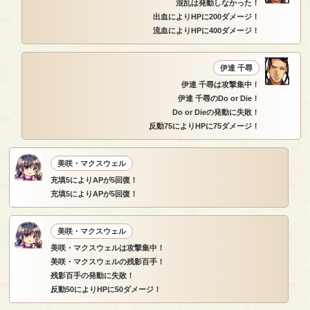
混乱は発動しなかった！
出血によりHPに200ダメージ！
流血によりHPに400ダメージ！
伊達 千尋
伊達 千尋は攻撃集中！
伊達 千尋のDo or Die！
Do or Dieの発動に失敗！
反動75によりHPに75ダメージ！
美咲・マクスウェル
充填5によりAPが5回復！
充填5によりAPが5回復！
美咲・マクスウェル
美咲・マクスウェルは攻撃集中！
美咲・マクスウェルの残影百手！
残影百手の発動に失敗！
反動50によりHPに50ダメージ！