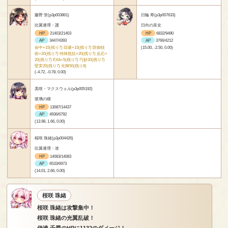
藤野 蛍(p3p003861)
日輪 寿(p3p007633)
比翼連理・護
日向の巫女
HP
21403/21403
HP
6832/9490
AP
3447/4393
AP
3766/4212
命中+15(残り7) 回避+15(残り7) 防御技
(15.00, -2.50, 0.00)
術+20(残り7) 特殊抵抗+20(残り7) 反応+
20(残り7) EXA+5(残り7) 巧妙20(残り7)
堅実20(残り7) 光輝50(残り8)
(-4.72, -0.78, 0.00)
美咲・マクスウェル(p3p005192)
玻璃の瞳
HP
13087/14437
AP
4936/6792
(13.98, 1.66, 0.00)
桜咲 珠緒(p3p004426)
比翼連理・攻
HP
14083/14083
AP
6533/6973
(14.01, 2.66, 0.00)
桜咲 珠緒
桜咲 珠緒は攻撃集中！
桜咲 珠緒の光翼乱破！
伊達 千尋のHPに1132のダメージ！