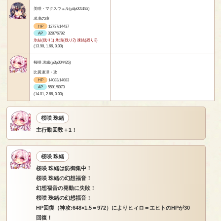
美咲・マクスウェル(p3p005192)
玻璃の瞳
HP
12737/14437
AP
3287/6792
氷結(残り1) 氷漬(残り2) 凍結(残り3)
(13.98, 1.66, 0.00)
桜咲 珠緒(p3p004426)
比翼連理・攻
HP
14083/14083
AP
5591/6973
(14.01, 2.66, 0.00)
桜咲 珠緒
主行動回数＋1！
桜咲 珠緒
桜咲 珠緒は防御集中！
桜咲 珠緒の幻想福音！
幻想福音の発動に失敗！
桜咲 珠緒の幻想福音！
HP回復（神攻:648×1.5＝972）によりヒィロ＝エヒトのHPが30
回復！