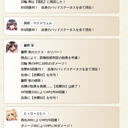
日輪 寿は【混乱】に抵抗した！
BS回復40！ 自身のバッドステータスを全て消去！
美咲・マクスウェル
BS回復40！ 自身のバッドステータスを全て消去！
藤野 蛍
藤野 蛍のエクス・カリバー！
弱点により、防御技術判定の効果を半減！
日輪 寿のHPに1681のダメージ！
攻勢BS回復75！ 自身のバッドステータスを全て消去！
自身に【光輝25】を付与！
藤野 蛍の桜咲！
光輝が効果を発揮……【光輝25】は終了！
AP回復315によりAPが834回復！
自身に【光輝50】を付与！
ヒィロ＝エヒト
再生200によりHPが0回復！
ダメージ30によりHPに30ダメージ！