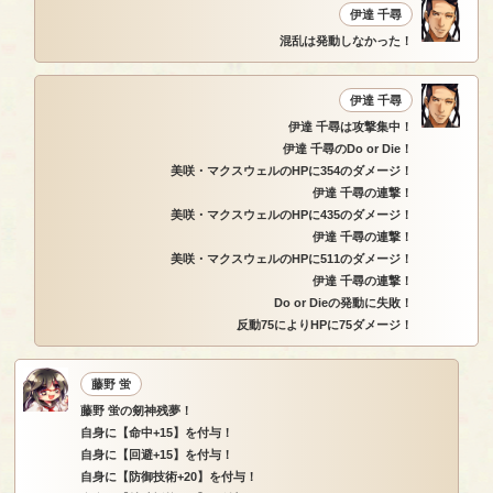
伊達 千尋
混乱は発動しなかった！
伊達 千尋
伊達 千尋は攻撃集中！
伊達 千尋のDo or Die！
美咲・マクスウェルのHPに354のダメージ！
伊達 千尋の連撃！
美咲・マクスウェルのHPに435のダメージ！
伊達 千尋の連撃！
美咲・マクスウェルのHPに511のダメージ！
伊達 千尋の連撃！
Do or Dieの発動に失敗！
反動75によりHPに75ダメージ！
藤野 蛍
藤野 蛍の剱神残夢！
自身に【命中+15】を付与！
自身に【回避+15】を付与！
自身に【防御技術+20】を付与！