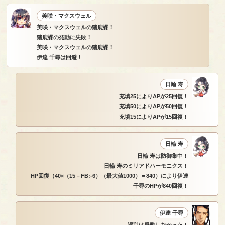
美咲・マクスウェル
美咲・マクスウェルの猪鹿蝶！
猪鹿蝶の発動に失敗！
美咲・マクスウェルの猪鹿蝶！
伊達 千尋は回避！
日輪 寿
充填25によりAPが25回復！
充填50によりAPが50回復！
充填15によりAPが15回復！
日輪 寿
日輪 寿は防御集中！
日輪 寿のミリアドハーモニクス！
HP回復（40×（15－FB:-6）（最大値1000）＝840）により伊達
千尋のHPが840回復！
伊達 千尋