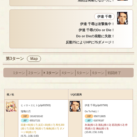
混乱は発動しなかった！
伊達 千尋
伊達 千尋は攻撃集中！
伊達 千尋のDo or Die！
Do or Dieの発動に失敗！
反動75によりHPに75ダメージ！
第3ターン
Map
1ターン
2ターン
3ターン
4ターン
5ターン
6ターン
戦闘終了
桜ノ杜
UQ幻想局
ヒィロ＝エヒト(p3p002503)
伊達 千尋(p3p007569)
瑠璃の刃
Go To HeLL！
HP
16142/16142
HP
9567/13605
AP
6551/7131
AP
6187/6187
回避+40(残り7) 反応+20(残り7) 再生200
氷漬(残り2) 混乱(残り2) 泥沼(残り2) 停
(残り7) 回避-30(残り7) 物無(残り7) ダメ
滞(残り2) 凍結(残り3)
ージ30(残り7)
(15.00, 2.50, 0.00)
(6.70, -3.08, 0.00)