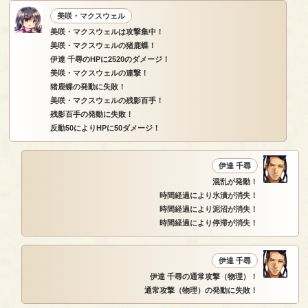
美咲・マクスウェル
美咲・マクスウェルは攻撃集中！
美咲・マクスウェルの猪鹿蝶！
伊達 千尋のHPに2520のダメージ！
美咲・マクスウェルの連撃！
猪鹿蝶の発動に失敗！
美咲・マクスウェルの残影百手！
残影百手の発動に失敗！
反動50によりHPに50ダメージ！
伊達 千尋
混乱が発動！
時間経過により氷漬が消失！
時間経過により泥沼が消失！
時間経過により停滞が消失！
伊達 千尋
伊達 千尋の通常攻撃（物理）！
通常攻撃（物理）の発動に失敗！