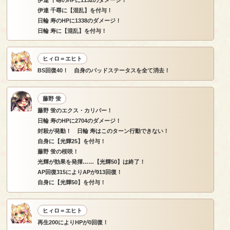
伊達 千尋に【混乱】を付与！
日輪 寿のHPに1338のダメージ！
日輪 寿に【混乱】を付与！
ヒィロ＝エヒト
BS回復40！ 自身のバッドステータスを全て消去！
藤野 蛍
藤野 蛍のエクス・カリバー！
日輪 寿のHPに2704のダメージ！
封殺が発動！ 日輪 寿はこのターン行動できない！
自身に【光輝25】を付与！
藤野 蛍の桜咲！
光輝が効果を発揮……【光輝50】は終了！
AP回復315によりAPが913回復！
自身に【光輝50】を付与！
ヒィロ＝エヒト
再生200によりHPが0回復！