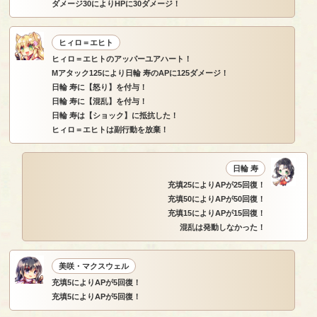
ダメージ30によりHPに30ダメージ！
ヒィロ＝エヒト
ヒィロ＝エヒトのアッパーユアハート！
Mアタック125により日輪 寿のAPに125ダメージ！
日輪 寿に【怒り】を付与！
日輪 寿に【混乱】を付与！
日輪 寿は【ショック】に抵抗した！
ヒィロ＝エヒトは副行動を放棄！
日輪 寿
充填25によりAPが25回復！
充填50によりAPが50回復！
充填15によりAPが15回復！
混乱は発動しなかった！
美咲・マクスウェル
充填5によりAPが5回復！
充填5によりAPが5回復！