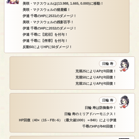
美咲・マクスウェルは(13.988, 1.665, 0.000)に移動！
美咲・マクスウェルの猪鹿蝶！
伊達 千尋のHPに2531のダメージ！
美咲・マクスウェルの残影百手！
伊達 千尋のHPに2032のダメージ！
伊達 千尋に【泥沼】を付与！
伊達 千尋に【停滞】を付与！
反動50によりHPに50ダメージ！
日輪 寿
充填25によりAPが0回復！
充填50によりAPが0回復！
充填15によりAPが0回復！
日輪 寿
日輪 寿は防御集中！
日輪 寿のミリアドハーモニクス！
HP回復（40×（15－FB:-6）（最大値1000）＝840）により伊達
千尋のHPが840回復！