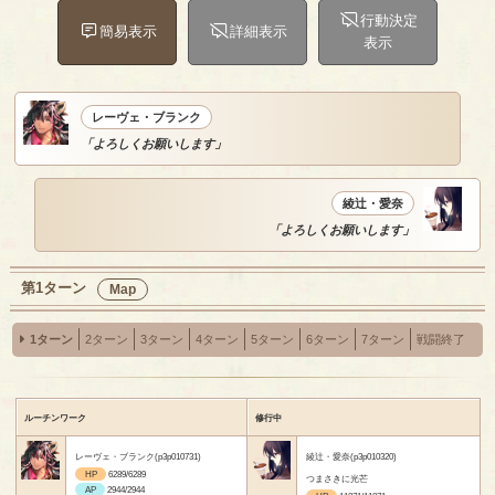
行動決定
簡易表示
詳細表示
表示
レーヴェ・ブランク
「よろしくお願いします」
綾辻・愛奈
「よろしくお願いします」
第1ターン
Map
1ターン
2ターン
3ターン
4ターン
5ターン
6ターン
7ターン
戦闘終了
ルーチンワーク
修行中
レーヴェ・ブランク(p3p010731)
綾辻・愛奈(p3p010320)
HP
6289/6289
つまさきに光芒
AP
2944/2944