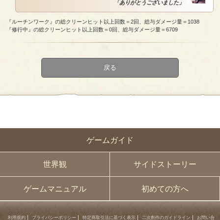
「ありがとうございました」
『ルーチンワーク』の総クリーンヒット以上回数＝2回、総与ダメージ量＝1038
『修行中』の総クリーンヒット以上回数＝0回、総与ダメージ量＝6709
戻る
ゲームガイド
世界観
サイドストーリー
ゲームマニュアル
初めての方へ
利用規約
プライバシーポリシー
特定商取引法に基づく表示
二次創作のガイドライン
お問い合