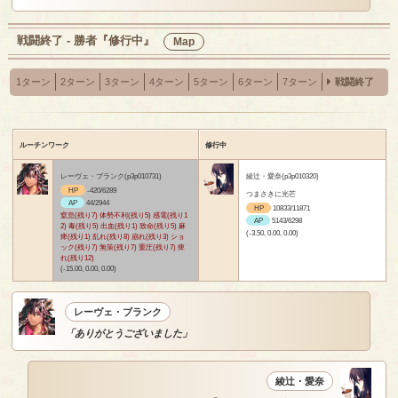
戦闘終了 - 勝者『修行中』
Map
1ターン
2ターン
3ターン
4ターン
5ターン
6ターン
7ターン
戦闘終了
ルーチンワーク
修行中
レーヴェ・ブランク(p3p010731)
綾辻・愛奈(p3p010320)
HP
-420/6289
つまさきに光芒
AP
44/2944
HP
10833/11871
窒息(残り7) 体勢不利(残り5) 感電(残り1
AP
5143/6298
2) 毒(残り5) 出血(残り1) 致命(残り5) 麻
(-3.50, 0.00, 0.00)
痺(残り1) 乱れ(残り8) 崩れ(残り3) ショ
ック(残り7) 無策(残り7) 重圧(残り7) 痺
れ(残り12)
(-15.00, 0.00, 0.00)
レーヴェ・ブランク
「ありがとうございました」
綾辻・愛奈