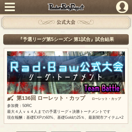
PandoraPartyProject
公式大会
『予選リーグ第5シーズン 第1試合』試合結果
第136回 ローレット・カップ
ローレット・カップ
参加費：50RC
最大４人ｖｓ４人までの予選リーグ＋決勝トーナメントです
現在報酬：基礎EXPの60%、基礎Goldの25％、最新闇市アイテム×2