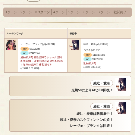
1ターン
2ターン
3ターン
4ターン
5ターン
6ターン
7ターン
戦闘終了
ルーチンワーク
修行中
レーヴェ・ブランク(p3p010731)
綾辻・愛奈(p3p010320)
HP
5633/6289
つまさきに光芒
AP
2244/2944
HP
11103/11871
崩れ(残り2) 窒息(残り2) ショック(残り
AP
5963/6298
2) 無策(残り2) 重圧(残り2) 体勢不利(残
乱れ(残り2)
り3) 痺れ(残り3) 感電(残り3)
(-3.50, 0.00, 0.00)
(-15.00, 0.00, 0.00)
綾辻・愛奈
充填50によりAPが50回復！
綾辻・愛奈
綾辻・愛奈は防御集中！
綾辻・愛奈のスケフィントンの娘！
レーヴェ・ブランクは回避！