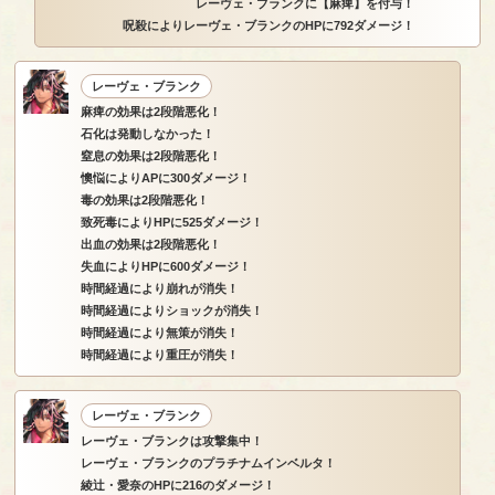
レーヴェ・ブランクに【麻痺】を付与！
呪殺によりレーヴェ・ブランクのHPに792ダメージ！
レーヴェ・ブランク
麻痺の効果は2段階悪化！
石化は発動しなかった！
窒息の効果は2段階悪化！
懊悩によりAPに300ダメージ！
毒の効果は2段階悪化！
致死毒によりHPに525ダメージ！
出血の効果は2段階悪化！
失血によりHPに600ダメージ！
時間経過により崩れが消失！
時間経過によりショックが消失！
時間経過により無策が消失！
時間経過により重圧が消失！
レーヴェ・ブランク
レーヴェ・ブランクは攻撃集中！
レーヴェ・ブランクのプラチナムインベルタ！
綾辻・愛奈のHPに216のダメージ！