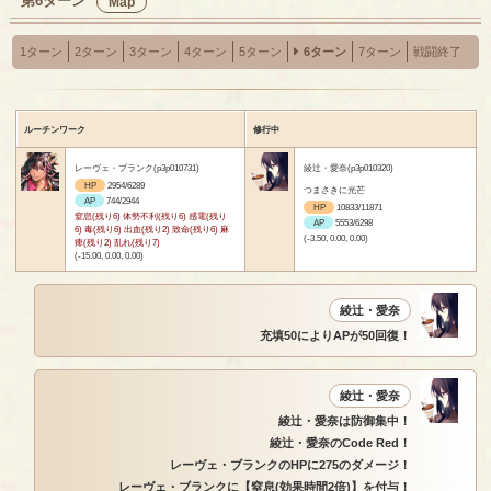
第6ターン
Map
1ターン
2ターン
3ターン
4ターン
5ターン
6ターン
7ターン
戦闘終了
ルーチンワーク
修行中
レーヴェ・ブランク(p3p010731)
綾辻・愛奈(p3p010320)
HP
2954/6289
つまさきに光芒
AP
744/2944
HP
10833/11871
窒息(残り6) 体勢不利(残り6) 感電(残り
AP
5553/6298
6) 毒(残り6) 出血(残り2) 致命(残り6) 麻
(-3.50, 0.00, 0.00)
痺(残り2) 乱れ(残り7)
(-15.00, 0.00, 0.00)
綾辻・愛奈
充填50によりAPが50回復！
綾辻・愛奈
綾辻・愛奈は防御集中！
綾辻・愛奈のCode Red！
レーヴェ・ブランクのHPに275のダメージ！
レーヴェ・ブランクに【窒息(効果時間2倍)】を付与！