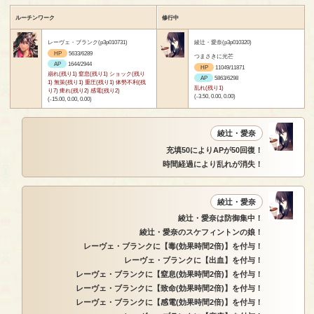
ルーチンワーク
修行中
レーヴェ・ブランク(p3p010731)
綾辻・愛奈(p3p010320)
HP
5633/6289
つまさきに光芒
AP
1644/2944
HP
11049/11871
崩れ(残り1) 窒息(残り1) ショック(残り
AP
5863/6298
1) 無策(残り1) 重圧(残り1) 体勢不利(残
乱れ(残り1)
り7) 痺れ(残り2) 感電(残り2)
(-3.50, 0.00, 0.00)
(-15.00, 0.00, 0.00)
綾辻・愛奈
充填50によりAPが50回復！
時間経過により乱れが消失！
綾辻・愛奈
綾辻・愛奈は防御集中！
綾辻・愛奈のスケフィントンの娘！
レーヴェ・ブランクに【毒(効果時間2倍)】を付与！
レーヴェ・ブランクに【出血】を付与！
レーヴェ・ブランクに【窒息(効果時間2倍)】を付与！
レーヴェ・ブランクに【致命(効果時間2倍)】を付与！
レーヴェ・ブランクに【感電(効果時間2倍)】を付与！