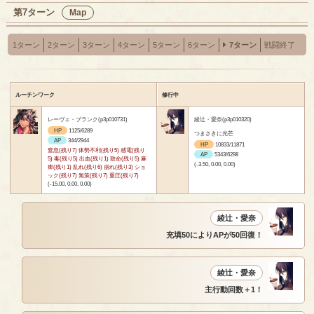
第7ターン
Map
1ターン
2ターン
3ターン
4ターン
5ターン
6ターン
7ターン
戦闘終了
ルーチンワーク
修行中
レーヴェ・ブランク(p3p010731)
綾辻・愛奈(p3p010320)
HP
1125/6289
つまさきに光芒
AP
344/2944
HP
10833/11871
窒息(残り7) 体勢不利(残り5) 感電(残り
AP
5343/6298
5) 毒(残り5) 出血(残り1) 致命(残り5) 麻
(-3.50, 0.00, 0.00)
痺(残り1) 乱れ(残り6) 崩れ(残り3) ショ
ック(残り7) 無策(残り7) 重圧(残り7)
(-15.00, 0.00, 0.00)
綾辻・愛奈
充填50によりAPが50回復！
綾辻・愛奈
主行動回数＋1！