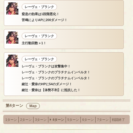
レーヴェ・ブランク
窒息の効果は1段階悪化！
苦鳴によりAPに200ダメージ！
レーヴェ・ブランク
主行動回数＋1！
レーヴェ・ブランク
レーヴェ・ブランクは攻撃集中！
レーヴェ・ブランクのプラチナムインベルタ！
レーヴェ・ブランクのプラチナムインベルタ！
綾辻・愛奈のHPに54のダメージ！
綾辻・愛奈は【体勢不利】に抵抗した！
第4ターン
Map
1ターン
2ターン
3ターン
4ターン
5ターン
6ターン
7ターン
戦闘終了