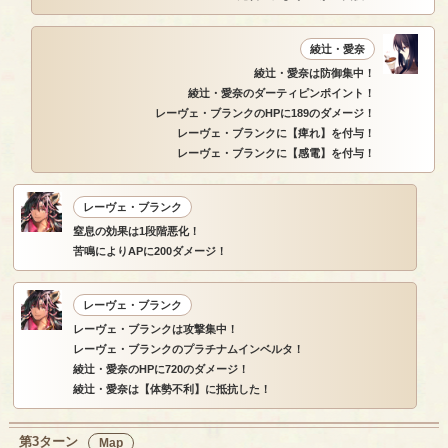
綾辻・愛奈
綾辻・愛奈は防御集中！
綾辻・愛奈のダーティピンポイント！
レーヴェ・ブランクのHPに189のダメージ！
レーヴェ・ブランクに【痺れ】を付与！
レーヴェ・ブランクに【感電】を付与！
レーヴェ・ブランク
窒息の効果は1段階悪化！
苦鳴によりAPに200ダメージ！
レーヴェ・ブランク
レーヴェ・ブランクは攻撃集中！
レーヴェ・ブランクのプラチナムインベルタ！
綾辻・愛奈のHPに720のダメージ！
綾辻・愛奈は【体勢不利】に抵抗した！
第3ターン
Map