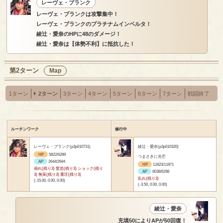
レーヴェ・ブランク
レーヴェ・ブランクは攻撃集中！
レーヴェ・ブランクのプラチナムインベルタ！
綾辻・愛奈のHPに48のダメージ！
綾辻・愛奈は【体勢不利】に抵抗した！
第2ターン
Map
1ターン
2ターン
3ターン
4ターン
5ターン
6ターン
7ターン
戦闘終了
ルーチンワーク
修行中
レーヴェ・ブランク(p3p010731)
綾辻・愛奈(p3p010320)
HP
5822/6289
つまさきに光芒
AP
2644/2944
HP
11823/11871
崩れ(残り3) 窒息(残り3) ショック(残り
AP
6038/6298
3) 無策(残り3) 重圧(残り3)
乱れ(残り3)
(-15.00, 0.00, 0.00)
(-3.50, 0.00, 0.00)
綾辻・愛奈
充填50によりAPが50回復！