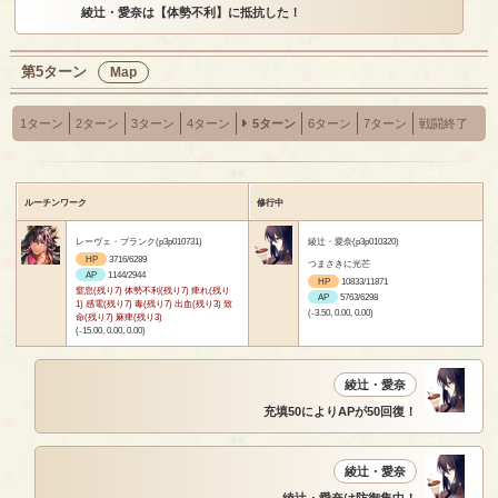
綾辻・愛奈は【体勢不利】に抵抗した！
第5ターン
Map
1ターン
2ターン
3ターン
4ターン
5ターン
6ターン
7ターン
戦闘終了
ルーチンワーク
修行中
レーヴェ・ブランク(p3p010731)
綾辻・愛奈(p3p010320)
HP
3716/6289
つまさきに光芒
AP
1144/2944
HP
10833/11871
窒息(残り7) 体勢不利(残り7) 痺れ(残り
AP
5763/6298
1) 感電(残り7) 毒(残り7) 出血(残り3) 致
(-3.50, 0.00, 0.00)
命(残り7) 麻痺(残り3)
(-15.00, 0.00, 0.00)
綾辻・愛奈
充填50によりAPが50回復！
綾辻・愛奈
綾辻・愛奈は防御集中！