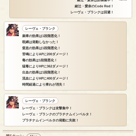
綾辻・愛奈のCode Red！
レーヴェ・ブランクは回避！
レーヴェ・ブランク
麻痺の効果は1段階悪化！
呪縛は発動しなかった！
窒息の効果は1段階悪化！
苦鳴によりAPに200ダメージ！
毒の効果は1段階悪化！
猛毒によりHPに362ダメージ！
出血の効果は1段階悪化！
流血によりHPに400ダメージ！
時間経過により痺れが消失！
レーヴェ・ブランク
レーヴェ・ブランクは攻撃集中！
レーヴェ・ブランクのプラチナムインベルタ！
プラチナムインベルタの発動に失敗！