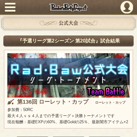
PandoraPartyProject
公式大会
『予選リーグ第2シーズン 第20試合』試合結果
第136回 ローレット・カップ
ローレット・カップ
参加費：50RC
最大４人ｖｓ４人までの予選リーグ＋決勝トーナメントです
現在報酬：基礎EXPの60%、基礎Goldの25％、最新闇市アイテム×2