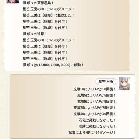
源 頼々の薔薇黒鳥！
星芒 玉兎のHPに820のダメージ！
星芒 玉兎は【猛毒】に抵抗した！
星芒 玉兎に【暗闇】を付与！
星芒 玉兎に【呪縛】を付与！
源 頼々の追撃！
星芒 玉兎のHPに820のダメージ！
星芒 玉兎に【猛毒】を付与！
星芒 玉兎に【暗闇】を付与！
星芒 玉兎に【呪縛】を付与！
源 頼々は(12.000, 7.500, 0.000)に移動！
星芒 玉兎
充填50によりAPが50回復！
充填5によりAPが5回復！
充填5によりAPが5回復！
充填75によりAPが75回復！
充填40によりAPが40回復！
石化は発動しなかった！
呪縛は発動しなかった！
猛毒によりHPに464ダメージ！