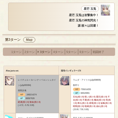
星芒 玉兎
星芒 玉兎は攻撃集中！
星芒 玉兎の神気閃光！
源 頼々は回避！
第3ターン
Map
1ターン
2ターン
3ターン
4ターン
5ターン
6ターン
戦闘終了
Alea jacta est.
混沌イレギュラーズ4
レイチェル＝ヨハンナ＝ベルンシュタイ
ラムダ・アイリス(p3p008609)
ン(p3p000394)
咎狩り
HP
7550/14255
祝呪反魂
AP
6691/6991
HP
-3482/14274
石化(残り8) 呪い(残り6) 重圧(残り8) 不
AP
6606/7626
吉(残り8) 不運(残り8) 魔凶(残り8) 塔(残
絶凍(残り4) 致命(残り4)
り8) 痺れ(残り4) 感電(残り4) 猛毒(残り8)
(-4.72, -5.78, 0.00)
暗闇(残り8) 呪縛(残り8) 崩れ(残り8)
(15.00, 7.50, 0.00)
ロロン・ラプス(p3p007992)
星芒 玉兎(p3p009838)