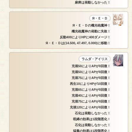
麻痺は発動しなかった！
Я・Ｅ・Ｄ
Я・Ｅ・Ｄの殲光砲魔神！
殲光砲魔神の発動に失敗！
反動400によりHPに400ダメージ！
Я・Ｅ・Ｄは(14.500, 47.497, 0.000)に移動！
ラムダ・アイリス
充填50によりAPが0回復！
充填50によりAPが0回復！
充填75によりAPが0回復！
再生10によりHPが10回復！
充填65によりAPが0回復！
充填40によりAPが0回復！
充填75によりAPが0回復！
充填120によりAPが0回復！
石化は発動しなかった！
呪縛の効果は1段階悪化！
石化は発動しなかった！
猛毒の効果は1段階悪化！