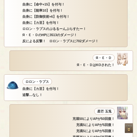
自身に【命中+15】を付与！
自身に【能率10】を付与！
自身に【防御技術+6】を付与！
自身に【カ至】を付与！
ロロン・ラプスのぷるるーんぶらすたー！
Я・Ｅ・ＤのHPに3513のダメージ！
反による反撃！ ロロン・ラプスに702ダメージ！
Я・Ｅ・Ｄ
Я・Ｅ・ＤはKOされた！
ロロン・ラプス
自身に【カ至】を付与！
追撃…なし！
星芒 玉兎
充填50によりAPが50回復！
充填5によりAPが5回復！
充填5によりAPが5回復！