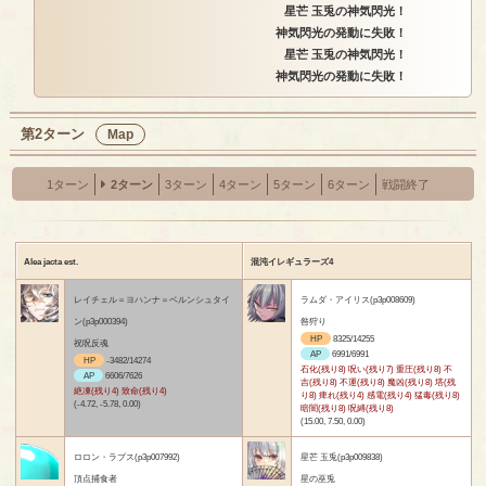
星芒 玉兎の神気閃光！
神気閃光の発動に失敗！
星芒 玉兎の神気閃光！
神気閃光の発動に失敗！
第2ターン
Map
1ターン
2ターン
3ターン
4ターン
5ターン
6ターン
戦闘終了
Alea jacta est.
混沌イレギュラーズ4
レイチェル＝ヨハンナ＝ベルンシュタイ
ラムダ・アイリス(p3p008609)
ン(p3p000394)
咎狩り
HP
8325/14255
祝呪反魂
AP
6991/6991
HP
-3482/14274
石化(残り8) 呪い(残り7) 重圧(残り8) 不
AP
6606/7626
吉(残り8) 不運(残り8) 魔凶(残り8) 塔(残
絶凍(残り4) 致命(残り4)
り8) 痺れ(残り4) 感電(残り4) 猛毒(残り8)
(-4.72, -5.78, 0.00)
暗闇(残り8) 呪縛(残り8)
(15.00, 7.50, 0.00)
ロロン・ラプス(p3p007992)
星芒 玉兎(p3p009838)
頂点捕食者
星の巫兎