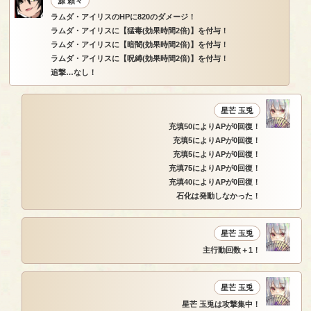
源 頼々
ラムダ・アイリスのHPに820のダメージ！
ラムダ・アイリスに【猛毒(効果時間2倍)】を付与！
ラムダ・アイリスに【暗闇(効果時間2倍)】を付与！
ラムダ・アイリスに【呪縛(効果時間2倍)】を付与！
追撃…なし！
星芒 玉兎
充填50によりAPが0回復！
充填5によりAPが0回復！
充填5によりAPが0回復！
充填75によりAPが0回復！
充填40によりAPが0回復！
石化は発動しなかった！
星芒 玉兎
主行動回数＋1！
星芒 玉兎
星芒 玉兎は攻撃集中！