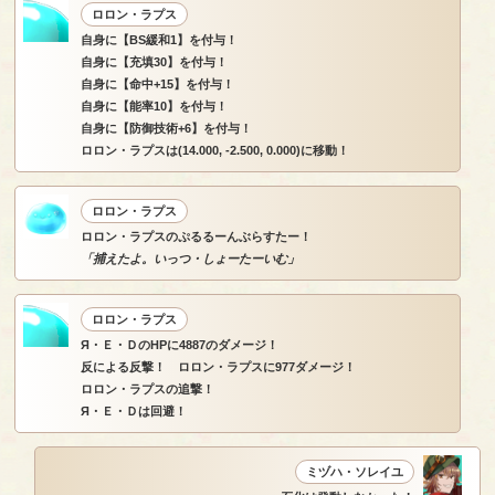
ロロン・ラプス
自身に【BS緩和1】を付与！
自身に【充填30】を付与！
自身に【命中+15】を付与！
自身に【能率10】を付与！
自身に【防御技術+6】を付与！
ロロン・ラプスは(14.000, -2.500, 0.000)に移動！
ロロン・ラプス
ロロン・ラプスのぷるるーんぶらすたー！
「捕えたよ。いっつ・しょーたーいむ」
ロロン・ラプス
Я・Ｅ・ＤのHPに4887のダメージ！
反による反撃！ ロロン・ラプスに977ダメージ！
ロロン・ラプスの追撃！
Я・Ｅ・Ｄは回避！
ミヅハ・ソレイユ