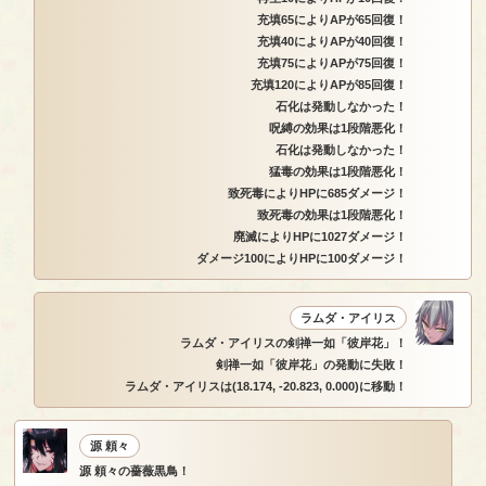
充填65によりAPが65回復！
充填40によりAPが40回復！
充填75によりAPが75回復！
充填120によりAPが85回復！
石化は発動しなかった！
呪縛の効果は1段階悪化！
石化は発動しなかった！
猛毒の効果は1段階悪化！
致死毒によりHPに685ダメージ！
致死毒の効果は1段階悪化！
廃滅によりHPに1027ダメージ！
ダメージ100によりHPに100ダメージ！
ラムダ・アイリス
ラムダ・アイリスの剣禅一如「彼岸花」！
剣禅一如「彼岸花」の発動に失敗！
ラムダ・アイリスは(18.174, -20.823, 0.000)に移動！
源 頼々
源 頼々の薔薇黒鳥！