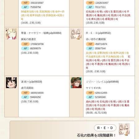
HP
15610/16587
HP
13426/16457
AP
7535/8758
AP
7011/7311
BS緩和1(残り8) 充填30(残り8) 命中+15
石化(残り4) 呪い(残り3) 重圧(残り4) 不
(残り8) 能率10(残り8) 防御技術+6(残り
運(残り4) 魔凶(残り4) 塔(残り4) 不吉(残
8)
り4) 痺れ(残り4) 感電(残り4)
(14.00, -2.50, 0.00)
(15.00, 2.50, 0.00)
華蓮・ナーサリー・瑞稀(p3p004864)
Я・Ｅ・Ｄ(p3p009532)
嫉妬の後遺症
赤い頭巾の魔砲狼
HP
17008/18708
HP
4587/14974
AP
8829/9079
AP
3556/7544
(3.50, 2.50, 0.00)
反(残り8) 追撃20(残り8) 能率12(残り8)
不吉緩和1(残り8) 不吉無効(残り8)
石
化(残り4) 呪い(残り3) 重圧(残り4) 不吉
(残り8) 不運(残り8) 魔凶(残り8) 塔(残り
8)
(15.00, -2.50, 0.00)
源 頼々(p3p008328)
ミヅハ・ソレイユ(p3p008648)
虚刃流開祖
ヤドリギの矢
HP
16000/16000
HP
6291/12455
AP
5946/6250
AP
5219/6340
(3.50, 7.50, 0.00)
崩れ(残り4) 石化(残り8) 呪い(残り3) 重
圧(残り8) 不吉(残り8) 不運(残り8) 魔凶
(残り8) 塔(残り8)
(50.00, -41.73, 0.00)
Я・Ｅ・Ｄ
石化の効果を2段階緩和！