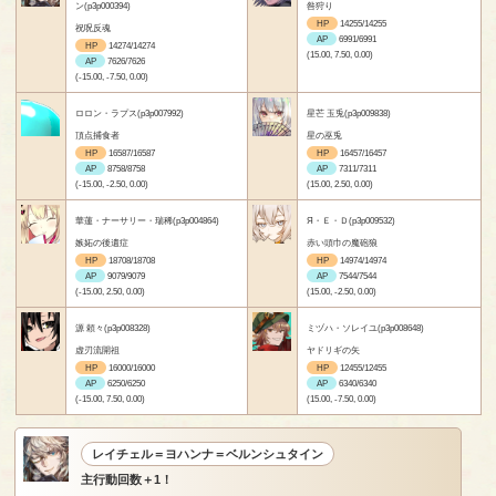
ン(p3p000394)
咎狩り
HP
14255/14255
祝呪反魂
AP
6991/6991
HP
14274/14274
(15.00, 7.50, 0.00)
AP
7626/7626
(-15.00, -7.50, 0.00)
ロロン・ラプス(p3p007992)
星芒 玉兎(p3p009838)
頂点捕食者
星の巫兎
HP
16587/16587
HP
16457/16457
AP
8758/8758
AP
7311/7311
(-15.00, -2.50, 0.00)
(15.00, 2.50, 0.00)
華蓮・ナーサリー・瑞稀(p3p004864)
Я・Ｅ・Ｄ(p3p009532)
嫉妬の後遺症
赤い頭巾の魔砲狼
HP
18708/18708
HP
14974/14974
AP
9079/9079
AP
7544/7544
(-15.00, 2.50, 0.00)
(15.00, -2.50, 0.00)
源 頼々(p3p008328)
ミヅハ・ソレイユ(p3p008648)
虚刃流開祖
ヤドリギの矢
HP
16000/16000
HP
12455/12455
AP
6250/6250
AP
6340/6340
(-15.00, 7.50, 0.00)
(15.00, -7.50, 0.00)
レイチェル＝ヨハンナ＝ベルンシュタイン
主行動回数＋1！