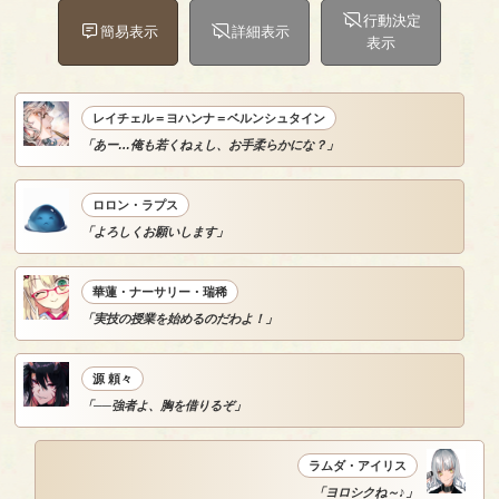
行動決定
簡易表示
詳細表示
表示
レイチェル＝ヨハンナ＝ベルンシュタイン
「あー…俺も若くねぇし、お手柔らかにな？」
ロロン・ラプス
「よろしくお願いします」
華蓮・ナーサリー・瑞稀
「実技の授業を始めるのだわよ！」
源 頼々
「──強者よ、胸を借りるぞ」
ラムダ・アイリス
「ヨロシクね～♪」