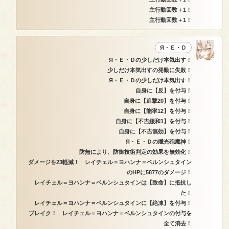
主行動回数＋1！
主行動回数＋1！
Я・Ｅ・Ｄ
Я・Ｅ・Ｄの少しだけ本気出す！
少しだけ本気出すの発動に失敗！
Я・Ｅ・Ｄの少しだけ本気出す！
自身に【反】を付与！
自身に【追撃20】を付与！
自身に【能率12】を付与！
自身に【不吉緩和1】を付与！
自身に【不吉無効】を付与！
Я・Ｅ・Ｄの殲光砲魔神！
防無により、防御技術判定の効果を無効化！
ダメージを23軽減！ レイチェル＝ヨハンナ＝ベルンシュタイン
のHPに5877のダメージ！
レイチェル＝ヨハンナ＝ベルンシュタインは【致命】に抵抗し
た！
レイチェル＝ヨハンナ＝ベルンシュタインに【絶凍】を付与！
ブレイク！ レイチェル＝ヨハンナ＝ベルンシュタインの付与を
全て消去！