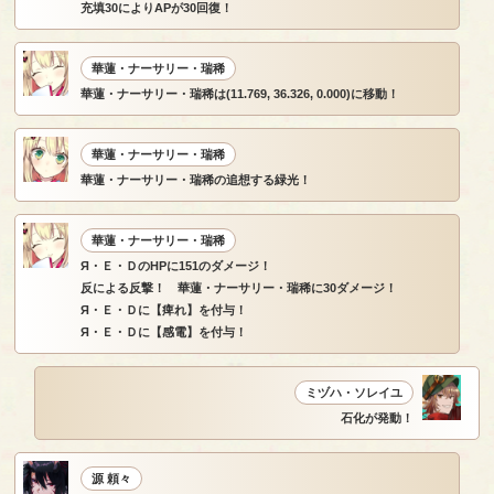
充填30によりAPが30回復！
華蓮・ナーサリー・瑞稀
華蓮・ナーサリー・瑞稀は(11.769, 36.326, 0.000)に移動！
華蓮・ナーサリー・瑞稀
華蓮・ナーサリー・瑞稀の追想する緑光！
華蓮・ナーサリー・瑞稀
Я・Ｅ・ＤのHPに151のダメージ！
反による反撃！ 華蓮・ナーサリー・瑞稀に30ダメージ！
Я・Ｅ・Ｄに【痺れ】を付与！
Я・Ｅ・Ｄに【感電】を付与！
ミヅハ・ソレイユ
石化が発動！
源 頼々