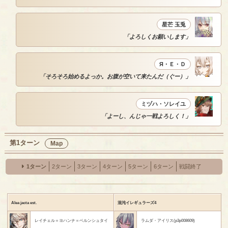
星芒 玉兎
「よろしくお願いします」
Я・Ｅ・Ｄ
「そろそろ始めるよっか。お腹が空いて来たんだ（ぐー）」
ミヅハ・ソレイユ
「よーし、んじゃ一戦よろしく！」
第1ターン
Map
1ターン
2ターン
3ターン
4ターン
5ターン
6ターン
戦闘終了
Alea jacta est.
混沌イレギュラーズ4
レイチェル＝ヨハンナ＝ベルンシュタイ
ラムダ・アイリス(p3p008609)