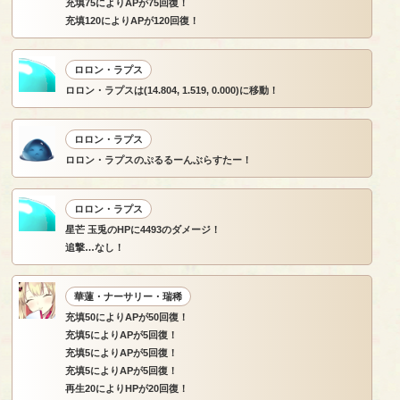
充填75によりAPが75回復！
充填120によりAPが120回復！
ロロン・ラプス
ロロン・ラプスは(14.804, 1.519, 0.000)に移動！
ロロン・ラプス
ロロン・ラプスのぷるるーんぶらすたー！
ロロン・ラプス
星芒 玉兎のHPに4493のダメージ！
追撃…なし！
華蓮・ナーサリー・瑞稀
充填50によりAPが50回復！
充填5によりAPが5回復！
充填5によりAPが5回復！
充填5によりAPが5回復！
再生20によりHPが20回復！