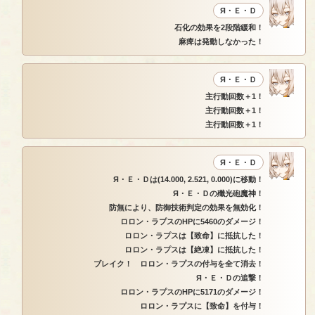
Я・Ｅ・Ｄ
石化の効果を2段階緩和！
麻痺は発動しなかった！
Я・Ｅ・Ｄ
主行動回数＋1！
主行動回数＋1！
主行動回数＋1！
Я・Ｅ・Ｄ
Я・Ｅ・Ｄは(14.000, 2.521, 0.000)に移動！
Я・Ｅ・Ｄの殲光砲魔神！
防無により、防御技術判定の効果を無効化！
ロロン・ラプスのHPに5460のダメージ！
ロロン・ラプスは【致命】に抵抗した！
ロロン・ラプスは【絶凍】に抵抗した！
ブレイク！ ロロン・ラプスの付与を全て消去！
Я・Ｅ・Ｄの追撃！
ロロン・ラプスのHPに5171のダメージ！
ロロン・ラプスに【致命】を付与！