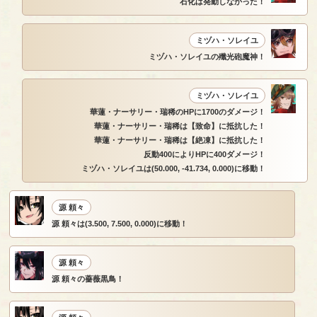
石化は発動しなかった！
ミヅハ・ソレイユ
ミヅハ・ソレイユの殲光砲魔神！
ミヅハ・ソレイユ
華蓮・ナーサリー・瑞稀のHPに1700のダメージ！
華蓮・ナーサリー・瑞稀は【致命】に抵抗した！
華蓮・ナーサリー・瑞稀は【絶凍】に抵抗した！
反動400によりHPに400ダメージ！
ミヅハ・ソレイユは(50.000, -41.734, 0.000)に移動！
源 頼々
源 頼々は(3.500, 7.500, 0.000)に移動！
源 頼々
源 頼々の薔薇黒鳥！