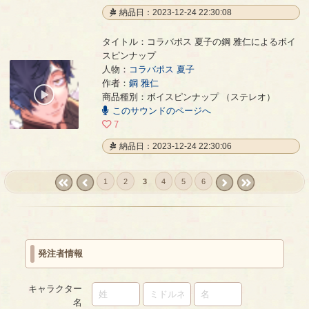
納品日：2023-12-24 22:30:08
タイトル：コラバポス 夏子の鋼 雅仁によるボイ
スピンナップ
人物：
コラバポス 夏子
コラバポス 夏子の鋼 雅仁によるボイスピンナップ
- 鋼 雅仁
作者：
鋼 雅仁
00:00
商品種別：ボイスピンナップ （ステレオ）
/
このサウンドのページへ
00:51
7
納品日：2023-12-24 22:30:06
1
2
3
4
5
6
« first
‹
next ›
last »
prev
発注者情報
キャラクター
名