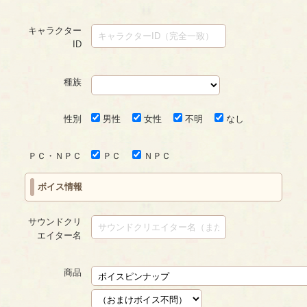
キャラクター
ID
種族
性別
男性
女性
不明
なし
ＰＣ・ＮＰＣ
ＰＣ
ＮＰＣ
ボイス情報
サウンドクリ
エイター名
商品