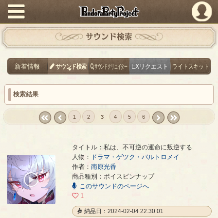
PandoraPartyProject
サウンド検索
新着情報
サウンド検索
サウンドクリエイター
EXリクエスト
ライトスキット
検索結果
1
2
3
4
5
6
« first
‹
next ›
last »
prev
タイトル：私は、不可逆の運命に叛逆する
人物：
ドラマ・ゲツク・バルトロメイ
作者：
南原光香
私は、不可逆の運命に叛逆する
- 南原光香
商品種別：ボイスピンナップ
00:00
このサウンドのページへ
/
00:07
1
納品日：2024-02-04 22:30:01