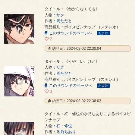
タイトル：《わからなくても》
人物：
サク
作者：
岡ただと
《わからなくても》
- 岡ただと
商品種別：ボイスピンナップ （ステレオ）
00:00
このサウンドのページへ
/
おまけ
00:31
2
納品日：2024-02-02 22:30:04
タイトル：《くやしい、けど》
人物：
サク
作者：
岡ただと
《くやしい、けど》
- 岡ただと
商品種別：ボイスピンナップ （ステレオ）
00:00
このサウンドのページへ
/
おまけ
00:30
3
納品日：2024-02-02 22:30:03
タイトル：杠・修也の氷乃ちありによるボイスピ
ンナップ
人物：
杠・修也
杠・修也の氷乃ちありによるボイスピンナップ
- 氷乃ちあり
作者：
氷乃ちあり