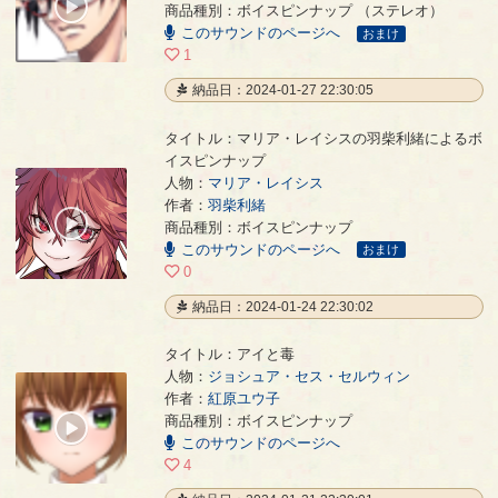
00:00
商品種別：ボイスピンナップ （ステレオ）
/
このサウンドのページへ
00:09
おまけ
1
納品日：2024-01-27 22:30:05
タイトル：マリア・レイシスの羽柴利緒によるボ
イスピンナップ
人物：
マリア・レイシス
マリア・レイシスの羽柴利緒によるボイスピンナップ
- 羽柴利緒
作者：
羽柴利緒
00:00
商品種別：ボイスピンナップ
/
このサウンドのページへ
01:09
おまけ
0
納品日：2024-01-24 22:30:02
タイトル：アイと毒
人物：
ジョシュア・セス・セルウィン
作者：
紅原ユウ子
アイと毒
- 紅原ユウ子
商品種別：ボイスピンナップ
00:00
このサウンドのページへ
/
00:31
4