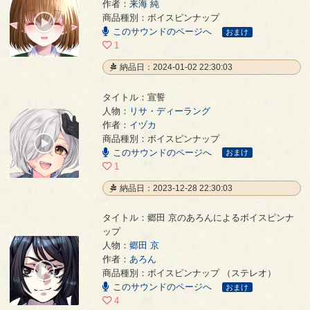
作者：
来海 純
おかえりなさい
- 来海 純
商品種別：ボイスピンナップ
00:00
このサウンドのページへ
/
おまけ
00:09
1
納品日：2024-01-02 22:30:03
タイトル：宣誓
人物：
リサ・ディーラング
作者：
イヅカ
宣誓
- イヅカ
商品種別：ボイスピンナップ
00:00
このサウンドのページへ
/
おまけ
01:00
1
納品日：2023-12-28 22:30:03
タイトル：郷田 京のあろんによるボイスピンナ
ップ
人物：
郷田 京
郷田 京のあろんによるボイスピンナップ
- あろん
作者：
あろん
00:00
商品種別：ボイスピンナップ （ステレオ）
/
このサウンドのページへ
00:05
おまけ
4