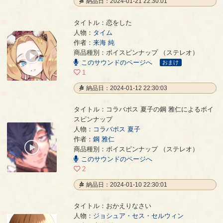
納品日：2024-01-21 22:30:01
タイトル：恋をした
人物：
タイム
作者：
来海 純
恋をした
- 来海 純
商品種別：ボイスピンナップ （ステレオ）
00:00
このサウンドのページへ
/
おまけ
00:38
1
納品日：2024-01-12 22:30:03
タイトル：コラバポス 夏子の鋼 雅仁によるボイ
スピンナップ
人物：
コラバポス 夏子
コラバポス 夏子の鋼 雅仁によるボイスピンナップ
- 鋼 雅仁
作者：
鋼 雅仁
00:00
商品種別：ボイスピンナップ （ステレオ）
/
このサウンドのページへ
00:59
2
納品日：2024-01-10 22:30:01
タイトル：おかえりなさい
人物：
ジョシュア・セス・セルウィン