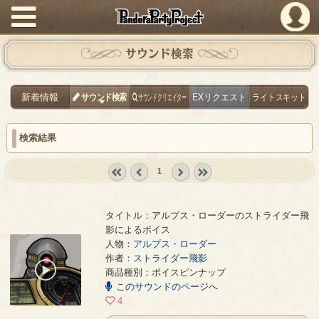
PandoraPartyProject
サウンド検索
新着情報
サウンド検索
サウンドクリエイター
EXリクエスト
ライトスキット
検索結果
1
« first
‹
next ›
last »
prev
タイトル：アルプス・ローダーのストライダー飛
影によるボイス
人物：
アルプス・ローダー
アルプス・ローダーのストライダー飛影によるボイス
- ストライダー飛影
作者：
ストライダー飛影
00:00
商品種別：ボイスピンナップ
/
このサウンドのページへ
00:10
4