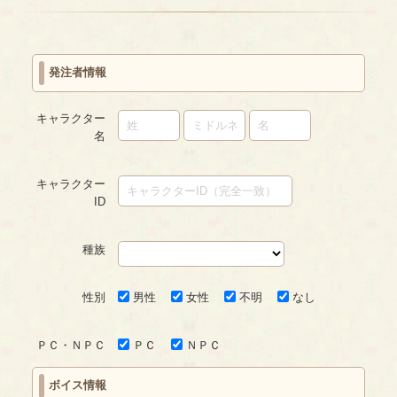
« first
‹
next ›
last »
prev
発注者情報
キャラクター
名
キャラクター
ID
種族
性別
男性
女性
不明
なし
ＰＣ・ＮＰＣ
ＰＣ
ＮＰＣ
ボイス情報