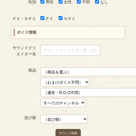
性別
男性
女性
不明
なし
ＰＣ・ＮＰＣ
ＰＣ
ＮＰＣ
ボイス情報
サウンドクリ
エイター名
商品
並び順
サウンド検索