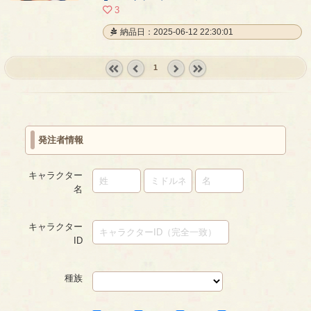
3
納品日：2025-06-12 22:30:01
1
« first
‹
next ›
last »
prev
発注者情報
キャラクター
名
キャラクター
ID
種族