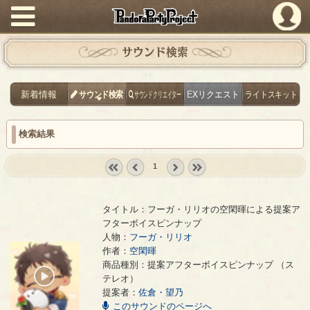
PandoraPartyProject
サウンド検索
新着情報
サウンド検索
サウンドクリエイター
EXリクエスト
ライトスキット
検索結果
1
« first
‹
next ›
last »
prev
タイトル：フーガ・リリオの空閑暉による提案ア
フターボイスピンナップ
人物：
フーガ・リリオ
作者：
空閑暉
フーガ・リリオの空閑暉による提案アフターボイスピンナップ
- 空閑暉
商品種別：提案アフターボイスピンナップ （ス
00:00
テレオ）
/
提案者：
佐倉・望乃
00:24
このサウンドのページへ