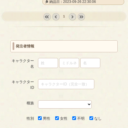
納品日：2023-09-26 22:30:06
1
« first
‹
next ›
last »
prev
発注者情報
キャラクター
名
キャラクター
ID
種族
性別
男性
女性
不明
なし