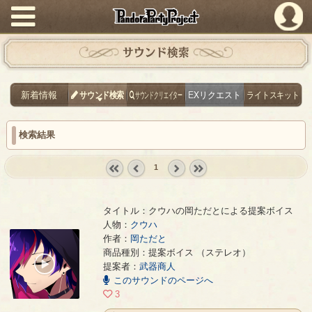
PandoraPartyProject
サウンド検索
新着情報
サウンド検索
サウンドクリエイター
EXリクエスト
ライトスキット
検索結果
1
« first
‹
next ›
last »
prev
タイトル：クウハの岡ただとによる提案ボイス
人物：
クウハ
作者：
岡ただと
クウハの岡ただとによる提案ボイス
- 岡ただと
商品種別：提案ボイス （ステレオ）
00:00
提案者：
武器商人
/
このサウンドのページへ
00:12
3