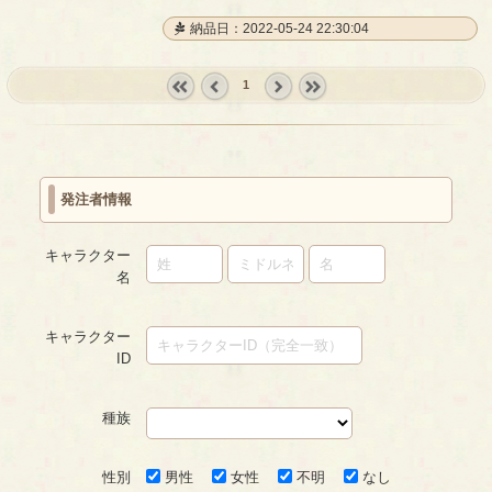
納品日：2022-05-24 22:30:04
1
« first
‹
next ›
last »
prev
発注者情報
キャラクター
名
キャラクター
ID
種族
性別
男性
女性
不明
なし