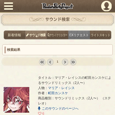
PandoraPartyProject
サウンド検索
新着情報
サウンド検索
サウンドクリエイター
EXリクエスト
ライトスキット
検索結果
1
« first
‹
next ›
last »
prev
タイトル：マリア・レイシスの町田カンスケによ
るサウンドリミックス（2人〜）
人物：
マリア・レイシス
作者：
町田カンスケ
マリア・レイシスの町田カンスケによるサウンドリミックス（2人〜）
- 町田カンスケ
商品種別：サウンドリミックス（2人〜） （ステ
00:00
レオ）
/
04:17
このサウンドのページへ
6