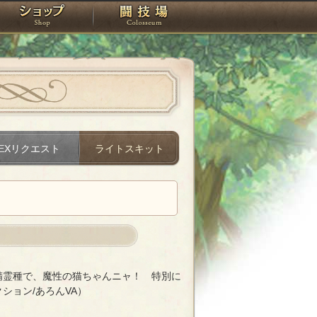
スタジオ
ショップ
闘技場
EXリクエスト
ライトスキット
精霊種で、魔性の猫ちゃんニャ！ 特別に
ション/あろんVA）
猫ちゃんニャ！ 特別に撫でても良いニャよ～～～～！」（イントロダク