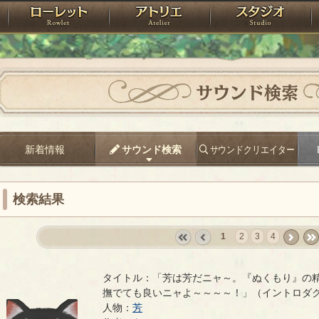
神殿
ローレット
アトリエ
raPartyProject
サウンド検索
新着情報
サウンド検索
サウンドクリエイター
検索結果
1
2
3
4
«
‹
next
last
first
prev
›
»
タイトル：「芳は芳だニャ～。『ぬくもり』の
撫でても良いニャよ～～～～！」（イントロダク
人物：
芳
「芳は芳だニャ～。『ぬくもり』の精霊種で、魔性の