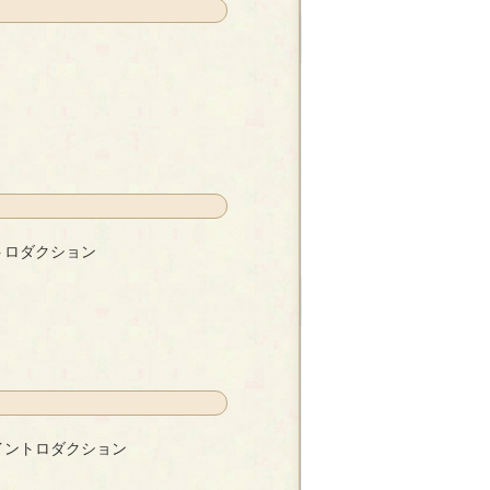
トロダクション
- 空閑暉
イントロダクション