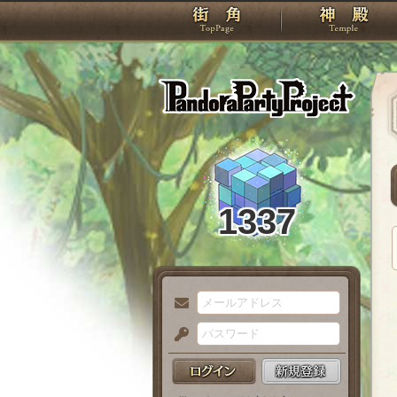
TOP
Pando
1337
メ
ー
パ
ル
ス