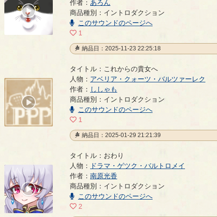
作者：
あろん
00:00
商品種別：イントロダクション
/
00:21
このサウンドのページへ
1
納品日：2025-11-23 22:25:18
タイトル：これからの貴女へ
人物：
アベリア・クォーツ・バルツァーレク
これからの貴女へ
作者：
ししゃも
- ししゃも
商品種別：イントロダクション
00:00
/
このサウンドのページへ
00:38
1
納品日：2025-01-29 21:21:39
タイトル：おわり
人物：
ドラマ・ゲツク・バルトロメイ
おわり
作者：
南原光香
- 南原光香
商品種別：イントロダクション
00:00
/
このサウンドのページへ
00:32
2