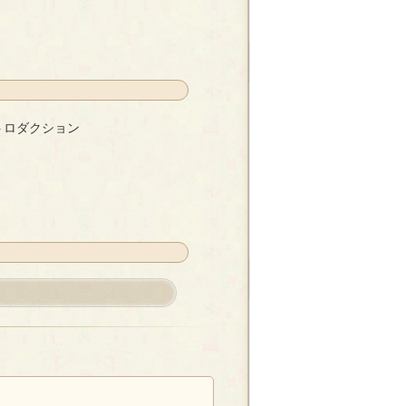
ョン
- 鈴加雪乃
トロダクション
- 三枝なずな