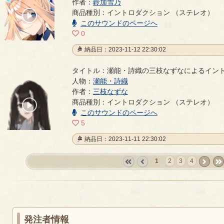
マリオン・エイムの鈴加雪乃によるイントロダクシ
作者：
鈴加雪乃
商品種別：イントロダクション （ステレオ）
00:00
/
このサウンドのページへ
00:23
0
納品日：2023-11-12 22:30:02
タイトル：瀬能・詩織の三枝なずなによるイン
人物：
瀬能・詩織
瀬能・詩織の三枝なずなによるイントロダクション
作者：
三枝なずな
商品種別：イントロダクション （ステレオ）
00:00
/
このサウンドのページへ
00:25
5
納品日：2023-11-11 22:30:02
1
2
3
4
«
‹
next
last
first
prev
›
»
発注者情報