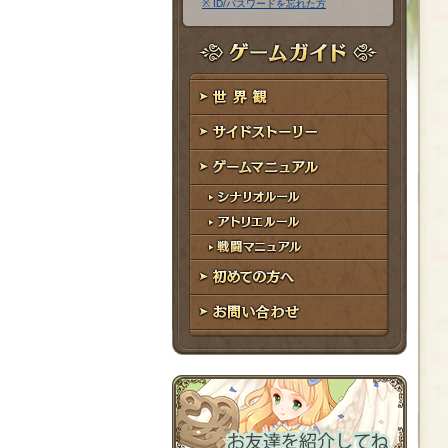
※ ID/パスワードを忘れた方
ア
ワ
ド
ー
レ
ド
ゲームガイド
ス
世界観
サイドストーリー
ゲームマニュアル
シナリオルール
アトリエルール
戦闘マニュアル
初めての方へ
お問い合わせ