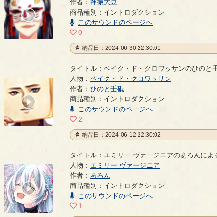
ライアの神振大豆によるイントロダクション
作者：
神振大豆
- 神振大
商品種別：イントロダクション
00:00
/
このサウンドのページへ
00:28
0
納品日：2024-06-30 22:30:01
タイトル：ベイク・ド・クロワッサンのひのと
人物：
ベイク・ド・クロワッサン
ベイク・ド・クロワッサンのひのと壬砥によるイン
作者：
ひのと壬砥
商品種別：イントロダクション
00:00
/
このサウンドのページへ
00:55
2
納品日：2024-06-12 22:30:02
タイトル：エミリー ヴァージニアのあろんによ
人物：
エミリー ヴァージニア
エミリー ヴァージニアのあろんによるイントロダク
作者：
あろん
商品種別：イントロダクション
00:00
/
このサウンドのページへ
01:28
1