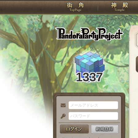
TOP
Pando
1337
メ
ー
パ
ル
ス