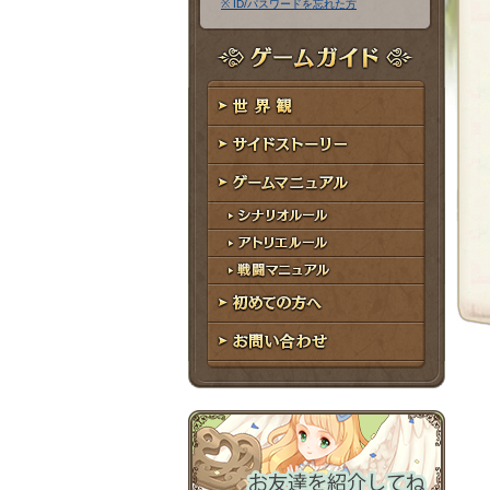
※ ID/パスワードを忘れた方
ア
ワ
ド
ー
レ
ド
ゲームガイド
ス
世界観
サイドストーリー
ゲームマニュアル
シナリオルール
アトリエルール
戦闘マニュアル
初めての方へ
お問い合わせ