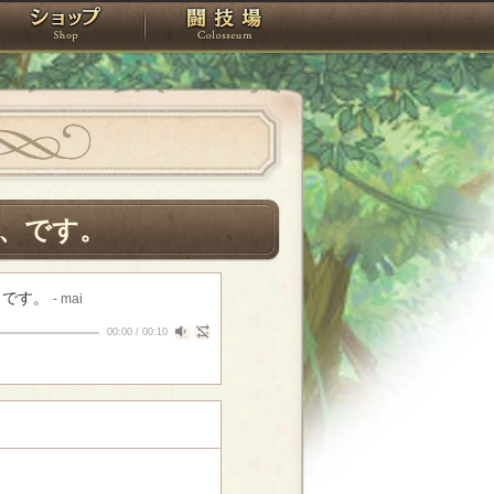
スタジオ
ショップ
闘技場
、です。
、です。
- mai
00:00
/
00:10