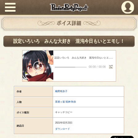
PandoraPartyProject
ボイス詳細
設定いろいろ みんな大好き 混沌今日もいとエモし！
設
定いろいろ みんな大好き 混沌今日もいとエモし！
- 梅野咲奈子
00:00
/
00:06
梅野咲奈子
作者
茶屋ヶ坂 戦神 秋奈
人物
キャッチコピー
ボイス種別
2021年02月23日
納品日
ダウンロード