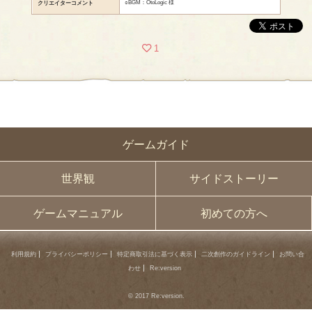
○BGM：OtoLogic 様
クリエイターコメント
1
ゲームガイド
世界観
サイドストーリー
ゲームマニュアル
初めての方へ
利用規約
プライバシーポリシー
特定商取引法に基づく表示
二次創作のガイドライン
お問い合
わせ
Re:version
© 2017 Re:version.