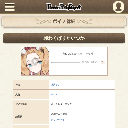
PandoraPartyProject
ボイス詳細
願わくばまたいつか
願わくばまたいつか
- 来海 純
00:00
/
01:21
来海 純
作者
タイム
人物
ボイスレターロング
ボイス種別
2024年02月27日
納品日
ダウンロード