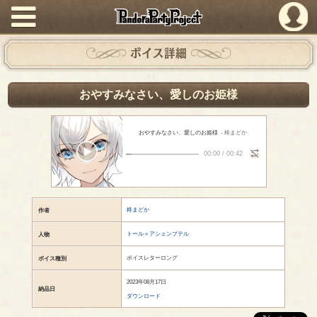
PandoraPartyProject
ボイス詳細
おやすみなさい、愛しのお姫様
おやすみなさい、愛しのお姫様
- 柊まどか
00:00
/
00:42
柊まどか
作者
トール＝アシェンプテル
人物
ボイスレターロング
ボイス種別
2023年08月17日
納品日
ダウンロード