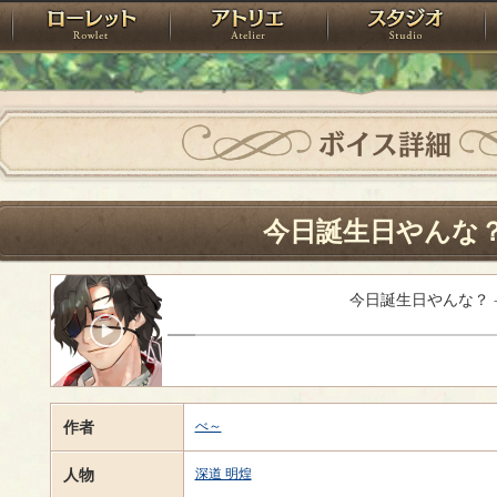
神殿
ローレット
アトリエ
raPartyProject
ボイス詳細
今日誕生日やんな
今日誕生日やんな？
作者
べ～
人物
深道 明煌