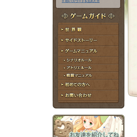
※ ID/パスワードを忘れた方
ア
ワ
ド
ー
レ
ド
ゲームガイド
ス
世界観
サイドストーリー
ゲームマニュアル
シナリオルール
アトリエルール
戦闘マニュアル
初めての方へ
お問い合わせ