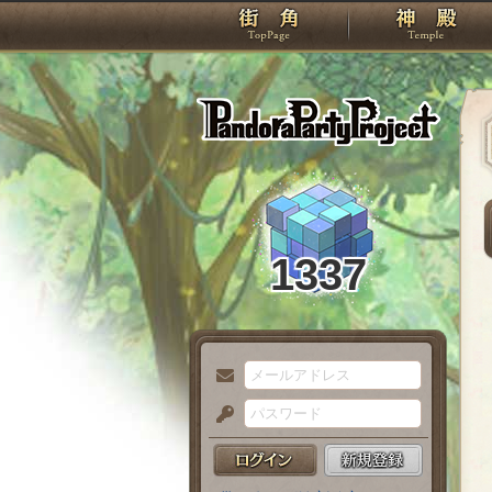
TOP
Pando
1337
メ
ー
パ
ル
ス