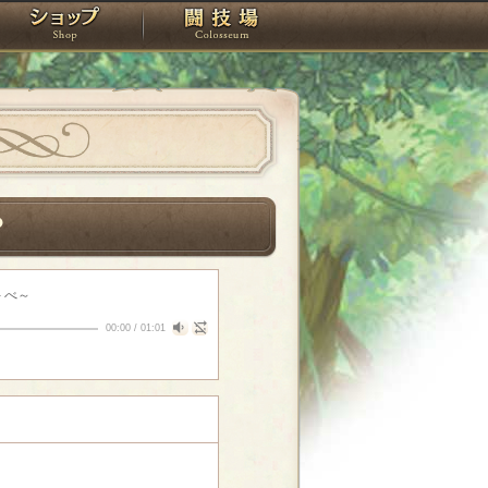
スタジオ
ショップ
闘技場
？
- べ～
00:00
/
01:01