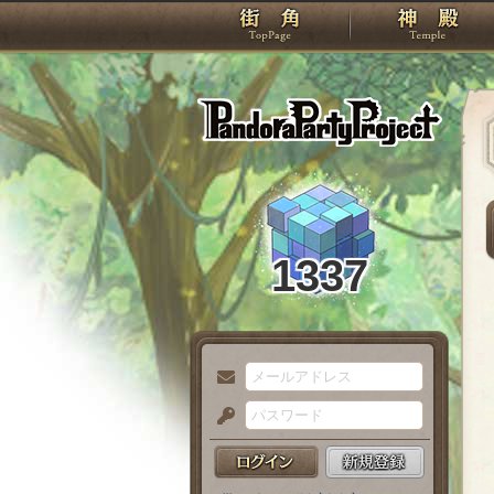
TOP
Pando
1337
メ
ー
パ
ル
ス