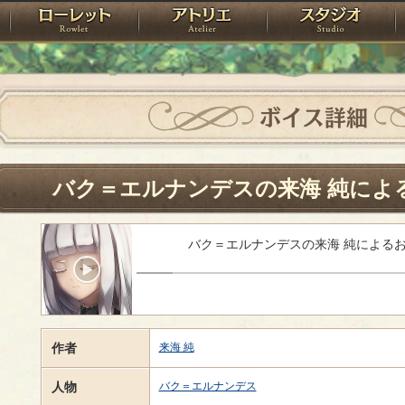
神殿
ローレット
アトリエ
raPartyProject
ボイス詳細
バク＝エルナンデスの来海 純によ
バク＝エルナンデスの来海 純による
作者
来海 純
人物
バク＝エルナンデス