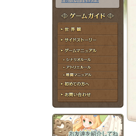
※ ID/パスワードを忘れた方
ア
ワ
ド
ー
レ
ド
ゲームガイド
ス
世界観
サイドストーリー
ゲームマニュアル
シナリオルール
アトリエルール
戦闘マニュアル
初めての方へ
お問い合わせ