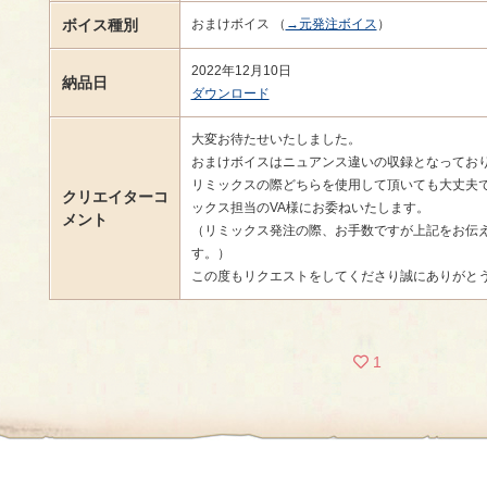
ボイス種別
おまけボイス （
→元発注ボイス
）
2022年12月10日
納品日
ダウンロード
大変お待たせいたしました。
おまけボイスはニュアンス違いの収録となってお
リミックスの際どちらを使用して頂いても大丈夫
クリエイターコ
ックス担当のVA様にお委ねいたします。
メント
（リミックス発注の際、お手数ですが上記をお伝
す。）
この度もリクエストをしてくださり誠にありがと
1