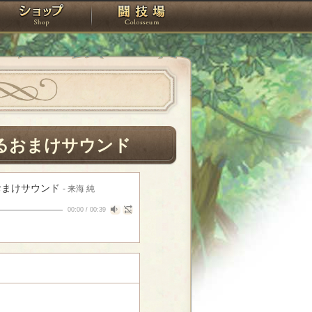
スタジオ
ショップ
闘技場
るおまけサウンド
おまけサウンド
- 来海 純
00:00
/
00:39