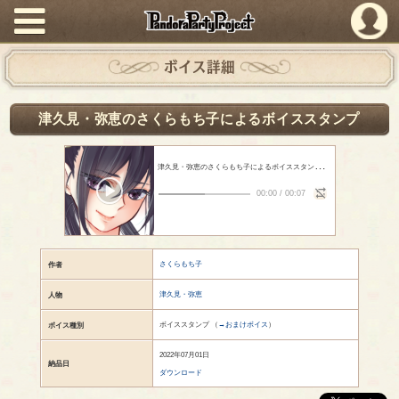
PandoraPartyProject
ボイス詳細
津久見・弥恵のさくらもち子によるボイススタンプ
津
久見・弥恵のさくらもち子によるボイススタンプ
- さくらもち子
00:00
/
00:07
さくらもち子
作者
津久見・弥恵
人物
ボイススタンプ （
→おまけボイス
）
ボイス種別
2022年07月01日
納品日
ダウンロード