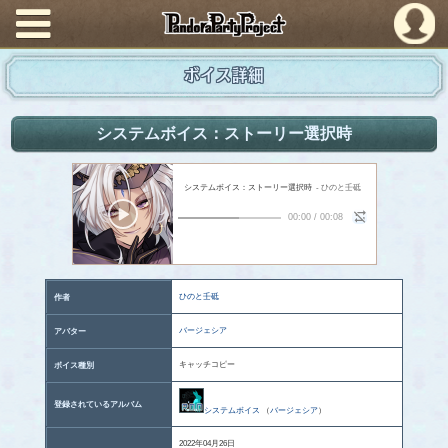
PandoraPartyProject
ボイス詳細
システムボイス：ストーリー選択時
システムボイス：ストーリー選択時
- ひのと壬砥
00:00
/
00:08
ひのと壬砥
作者
バージェシア
アバター
キャッチコピー
ボイス種別
登録されているアルバム
システムボイス
（
バージェシア
）
2022年04月26日