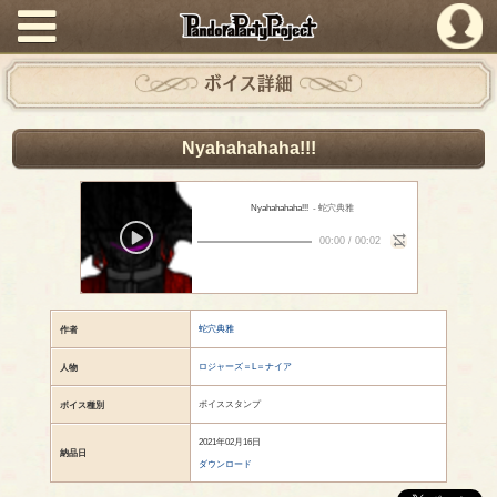
PandoraPartyProject
ボイス詳細
Nyahahahaha!!!
Nyahahahaha!!!
- 蛇穴典雅
00:00
/
00:02
蛇穴典雅
作者
ロジャーズ＝L＝ナイア
人物
ボイススタンプ
ボイス種別
2021年02月16日
納品日
ダウンロード