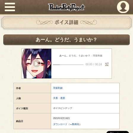
PandoraPartyProject
ボイス詳細
あーん。どうだ、うまいか？
あーん。どうだ、うまいか？
- 羽柴利緒
00:00
/
00:24
羽柴利緒
作者
天香・遮那
人物
ボイスピンナップ
ボイス種別
2021年02月16日
納品日
ダウンロード
（
→動画化
）