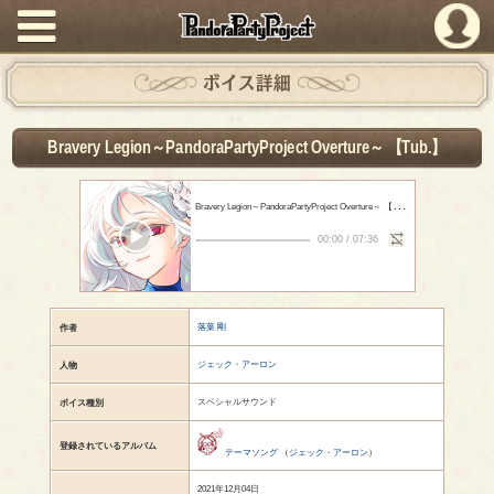
PandoraPartyProject
ボイス詳細
Bravery Legion～PandoraPartyProject Overture～ 【Tub.】
B
ravery Legion～PandoraPartyProject Overture～ 【Tub.】
- 落葉 剛
00:00
/
07:36
落葉 剛
作者
ジェック・アーロン
人物
スペシャルサウンド
ボイス種別
登録されているアルバム
テーマソング
（
ジェック・アーロン
）
2021年12月04日