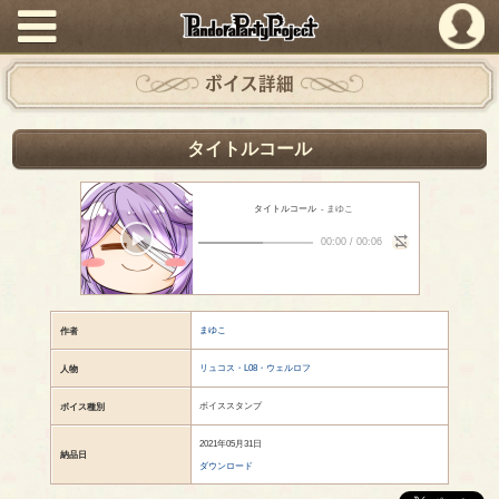
PandoraPartyProject
ボイス詳細
タイトルコール
タイトルコール
- まゆこ
00:00
/
00:06
まゆこ
作者
リュコス・L08・ウェルロフ
人物
ボイススタンプ
ボイス種別
2021年05月31日
納品日
ダウンロード