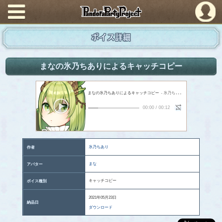
PandoraPartyProject
ボイス詳細
まなの氷乃ちありによるキャッチコピー
まなの氷乃ちありによるキャッチコピー
- 氷乃ちあり
00:00
/
00:12
氷乃ちあり
作者
まな
アバター
キャッチコピー
ボイス種別
2021年05月23日
納品日
ダウンロード