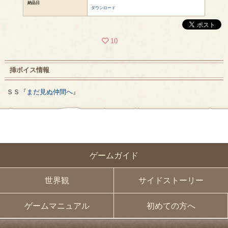
納品日
ダウンロード
10
挿ボイス情報
ＳＳ『
まだ見ぬ仲間へ
』
ゲームガイド
世界観
サイドストーリー
ゲームマニュアル
初めての方へ