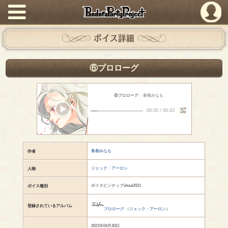
PandoraPartyProject
ボイス詳細
⑥プロローグ
⑥プロローグ
- 青都みなも
00:00
/
00:43
青都みなも
作者
ジェック・アーロン
人物
ボイスピンナップshout2021
ボイス種別
登録されているアルバム
プロローグ
（
ジェック・アーロン
）
2021年04月20日