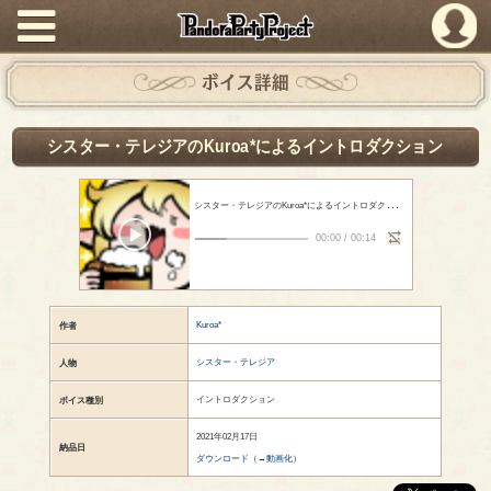
PandoraPartyProject
ボイス詳細
シスター・テレジアのKuroa*によるイントロダクション
シ
スター・テレジアのKuroa*によるイントロダクション
- Kuroa*
00:00
/
00:14
Kuroa*
作者
シスター・テレジア
人物
イントロダクション
ボイス種別
2021年02月17日
納品日
ダウンロード
（
→動画化
）