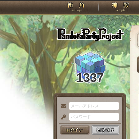
TOP
Pando
1337
メ
ー
パ
ル
ス