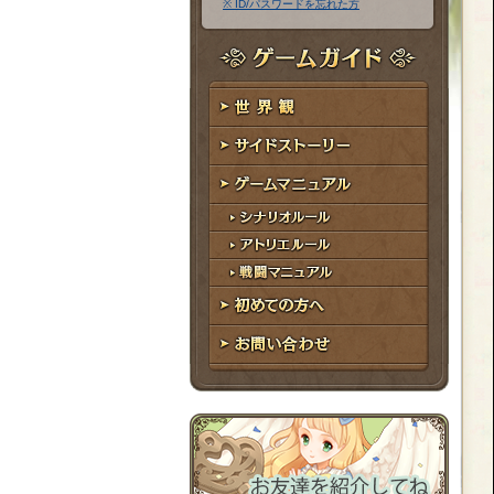
※ ID/パスワードを忘れた方
ア
ワ
ド
ー
レ
ド
ゲームガイド
ス
世界観
サイドストーリー
ゲームマニュアル
シナリオルール
アトリエルール
戦闘マニュアル
初めての方へ
お問い合わせ