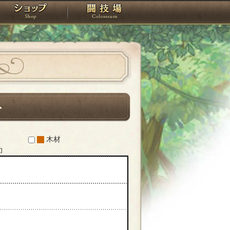
スタジオ
ショップ
闘技場
ト
木材
力