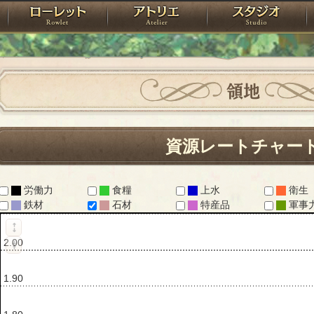
神殿
ローレット
アトリエ
raPartyProject
領地
資源レートチャー
労働力
食糧
上水
衛生
鉄材
石材
特産品
軍事
2.10
2.00
1.90