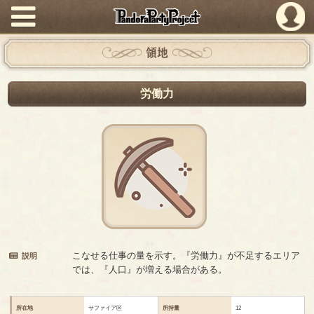
PandoraPartyProject
領地
労働力
こなせる仕事の量を示す。『労働力』が不足するエリア
説明
では、『人口』が増える場合がある。
所在地
サファイア区
所持量
12