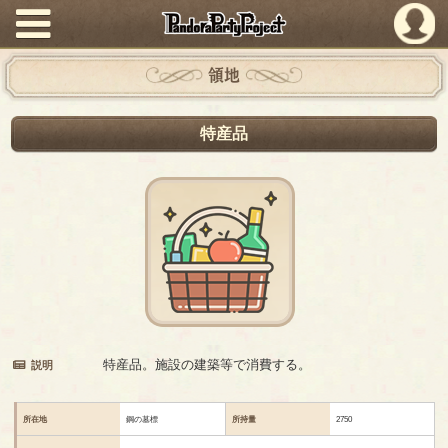
PandoraPartyProject
領地
特産品
特産品。施設の建築等で消費する。
説明
所在地
鋼の墓標
所持量
2750