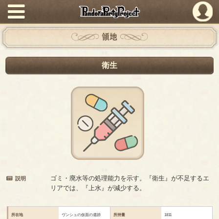
PandoraPartyProject
領地
衛生
ゴミ・廃水等の処理能力を示す。『衛生』が不足するエ
説明
リアでは、『上水』が減少する。
所在地
ヴンシュの仮面の遺跡
所持量
1811