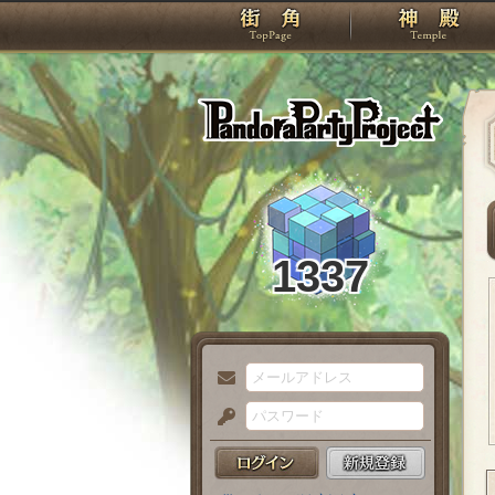
TOP
Pando
1337
メ
ー
パ
ル
ス