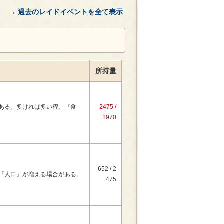
→ 過去のレイドイベントを全て表示
所持量
ある。多ければ多い程、『食
2475 /
1970
652 / 2
『人口』が増える場合がある。
475