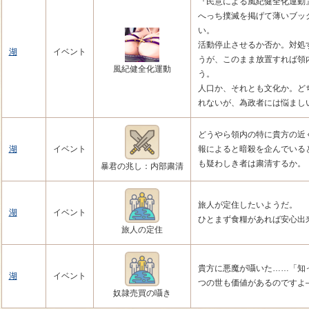
『民意による風紀健全化運動
へっち撲滅を掲げて薄いブッ
い。
活動停止させるか否か。対処
湖
イベント
うが、このまま放置すれば領
風紀健全化運動
う。
人口か、それとも文化か。ど
れないが、為政者には悩まし
どうやら領内の特に貴方の近
湖
イベント
報によると暗殺を企んでいる
も疑わしき者は粛清するか。
暴君の兆し：内部粛清
旅人が定住したいようだ。
湖
イベント
ひとまず食糧があれば安心出
旅人の定住
貴方に悪魔が囁いた……「知
湖
イベント
つの世も価値があるのですよ
奴隷売買の囁き