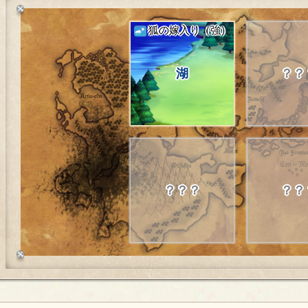
狐の嫁入り（強）
湖
？？
？？？
？？