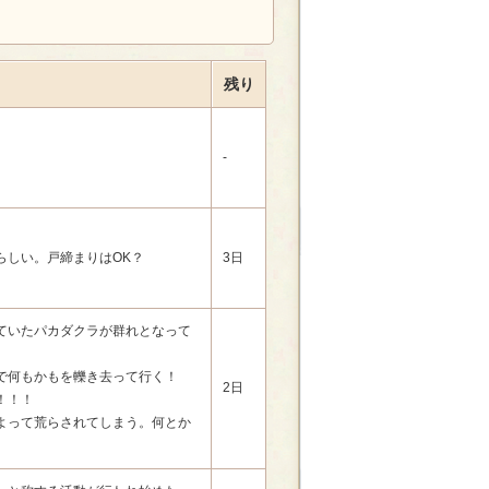
残り
。
-
らしい。戸締まりはOK？
3日
ていたパカダクラが群れとなって
で何もかもを轢き去って行く！
2日
！！！！
よって荒らされてしまう。何とか