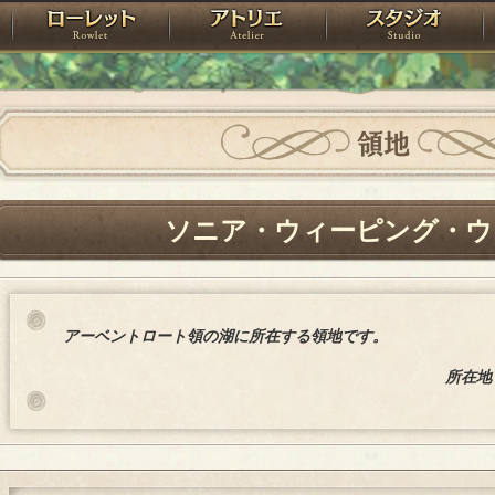
神殿
ローレット
アトリエ
raPartyProject
領地
ソニア・ウィーピング・ウ
アーベントロート領の湖に所在する領地です。
所在地