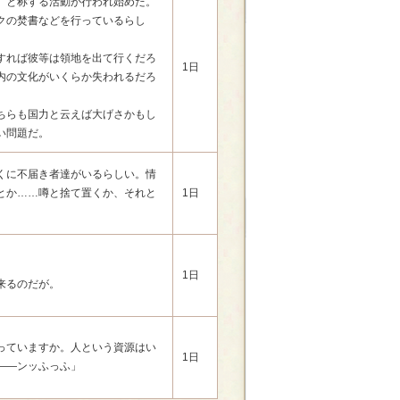
』と称する活動が行われ始めた。
クの焚書などを行っているらし
すれば彼等は領地を出て行くだろ
1日
内の文化がいくらか失われるだろ
ちらも国力と云えば大げさかもし
い問題だ。
くに不届き者達がいるらしい。情
とか……噂と捨て置くか、それと
1日
1日
来るのだが。
っていますか。人という資源はい
1日
――ンッふっふ」