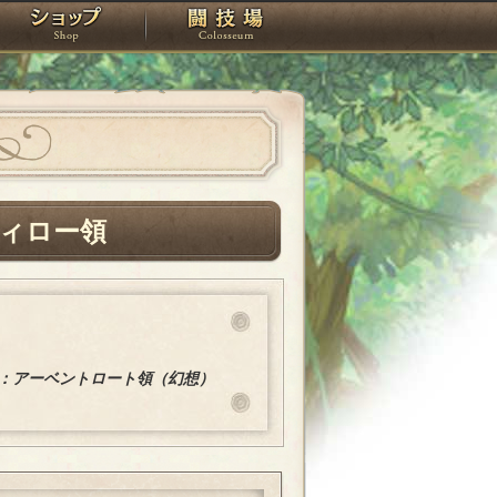
スタジオ
ショップ
闘技場
ィロー領
：アーベントロート領（幻想）