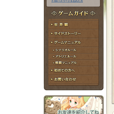
※ ID/パスワードを忘れた方
ア
ワ
ド
ー
レ
ド
ゲームガイド
ス
世界観
サイドストーリー
ゲームマニュアル
シナリオルール
アトリエルール
戦闘マニュアル
初めての方へ
お問い合わせ