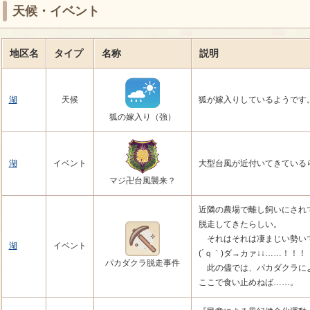
天候・イベント
地区名
タイプ
名称
説明
湖
天候
狐が嫁入りしているようです
狐の嫁入り（強）
湖
イベント
大型台風が近付いてきている
マジ卍台風襲来？
近隣の農場で離し飼いにされ
脱走してきたらしい。
それはそれは凄まじい勢い
湖
イベント
(´ｑ｀)ダ→カァ↓↓……！！
パカダクラ脱走事件
此の儘では、パカダクラに
ここで食い止めねば……。