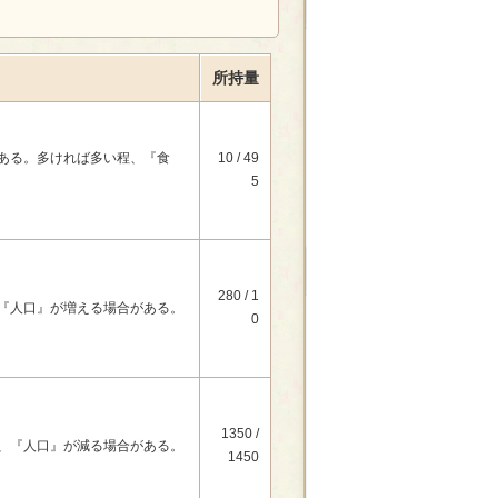
所持量
ある。多ければ多い程、『食
10 / 49
5
280 / 1
『人口』が増える場合がある。
0
1350 /
、『人口』が減る場合がある。
1450