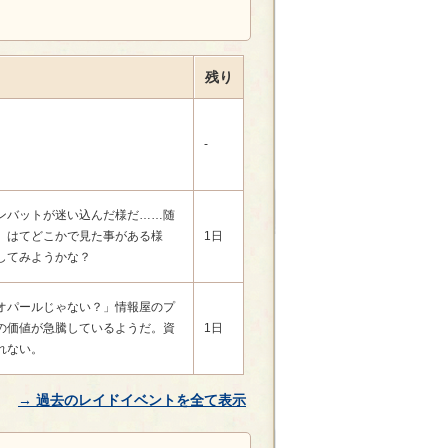
残り
-
ンバットが迷い込んだ様だ……随
、はてどこかで見た事がある様
1日
してみようかな？
オパールじゃない？」情報屋のプ
の価値が急騰しているようだ。資
1日
れない。
→ 過去のレイドイベントを全て表示