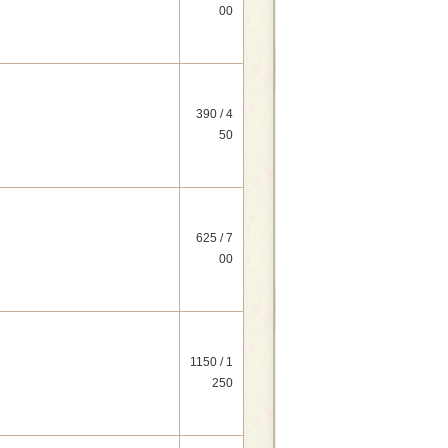
00
390 / 4
50
625 / 7
00
1150 / 1
250