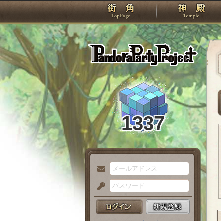
TOP
Pando
1337
メ
ー
パ
ル
ス