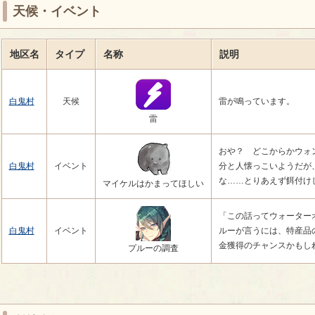
天候・イベント
地区名
タイプ
名称
説明
白鬼村
天候
雷が鳴っています。
雷
おや？ どこからかウォ
白鬼村
イベント
分と人懐っこいようだが
な……とりあえず餌付け
マイケルはかまってほしい
「この話ってウォーター
白鬼村
イベント
ルーが言うには、特産品
金獲得のチャンスかもし
プルーの調査