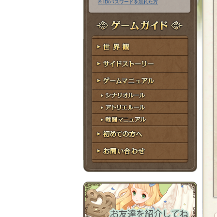
※ ID/パスワードを忘れた方
ア
ワ
ド
ー
レ
ド
ゲームガイド
ス
世界観
サイドストーリー
ゲームマニュアル
シナリオルール
アトリエルール
戦闘マニュアル
初めての方へ
お問い合わせ