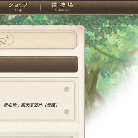
スタジオ
ショップ
闘技場
所在地：高天京郊外（豊穣）