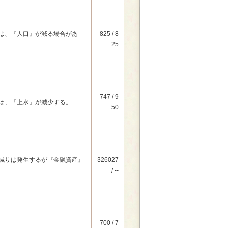
は、『人口』が減る場合があ
825 / 8
25
747 / 9
は、『上水』が減少する。
50
減りは発生するが『金融資産』
326027
/ --
700 / 7