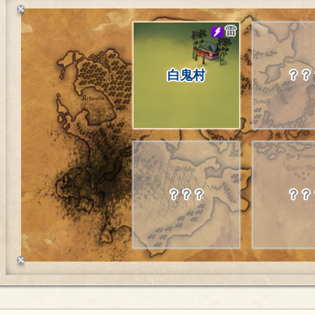
雷
白鬼村
？？
？？？
？？