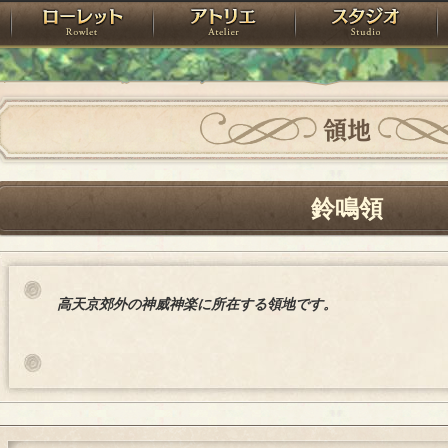
神殿
ローレット
アトリエ
raPartyProject
領地
鈴鳴領
高天京郊外の神威神楽に所在する領地です。