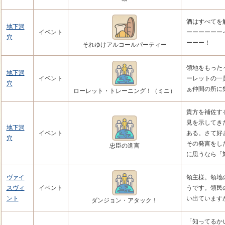
酒はすべてを
地下洞
イベント
ーーーーーー
穴
ーーー！
それゆけアルコールパーティー
領地をもった
地下洞
イベント
ーレットの一
穴
ぁ仲間の所に
ローレット・トレーニング！（ミニ）
貴方を補佐す
見を示してき
地下洞
イベント
ある。さて好
穴
その発言をし
忠臣の進言
に思うなら「
ヴァイ
領主様。領地
スヴィ
イベント
うです。領民
ント
い出ています
ダンジョン・アタック！
「知ってるか