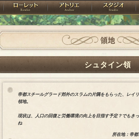
神殿
ローレット
アトリエ
raPartyProject
領地
シュタイン領
帝都スチールグラード郊外のスラムの片隅をもらった、レイ
領地。
現状は、人口の回復と労働環境の向上を目指す予定？でもき
ね
所在地：帝都