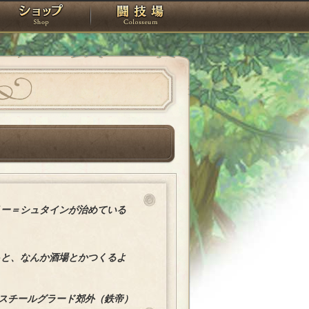
スタジオ
ショップ
闘技場
リー＝シュタインが治めている
っと、なんか酒場とかつくるよ
スチールグラード郊外（鉄帝）