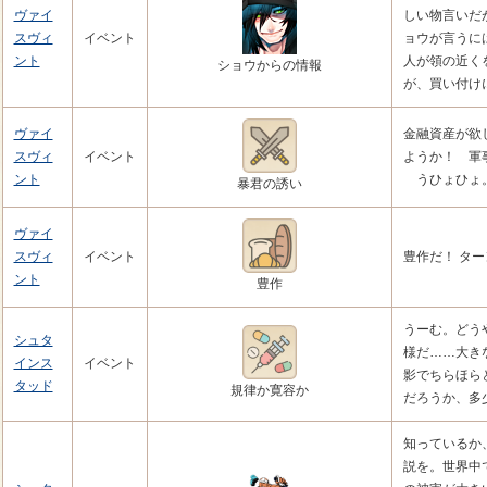
ヴァイ
しい物言いだ
スヴィ
イベント
ョウが言うに
ント
人が領の近く
ショウからの情報
が、買い付け
ヴァイ
金融資産が欲
スヴィ
イベント
ようか！ 軍
ント
うひょひょ
暴君の誘い
ヴァイ
スヴィ
イベント
豊作だ！ タ
ント
豊作
うーむ。どう
シュタ
様だ……大き
インス
イベント
影でちらほら
タッド
規律か寛容か
だろうか、多
知っているか
説を。世界中