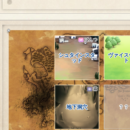
ぱんつ
シュタインスタ
ヴァイス
ッド
ト
霧
地下洞穴
？？