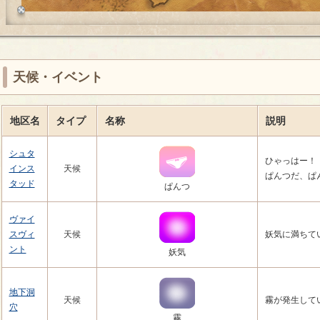
天候・イベント
地区名
タイプ
名称
説明
シュタ
ひゃっはー！
インス
天候
ぱんつだ、ぱ
タッド
ぱんつ
ヴァイ
スヴィ
天候
妖気に満ちて
ント
妖気
地下洞
天候
霧が発生して
穴
霧