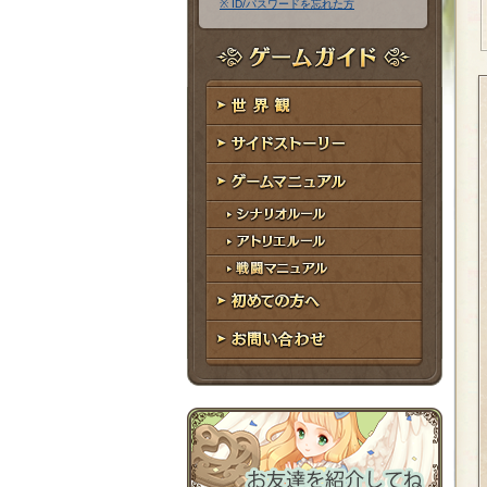
※ ID/パスワードを忘れた方
ア
ワ
ド
ー
レ
ド
ゲームガイド
ス
世界観
サイドストーリー
ゲームマニュアル
シナリオルール
アトリエルール
戦闘マニュアル
初めての方へ
お問い合わせ