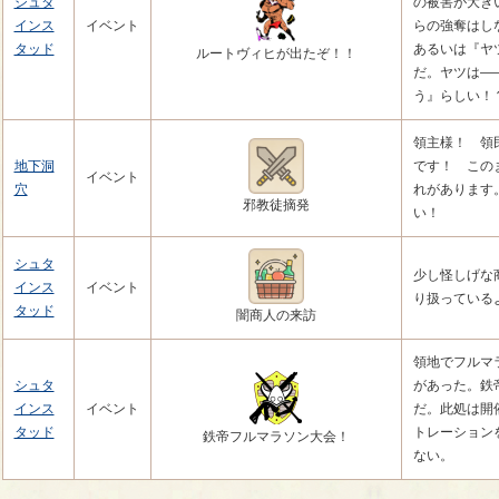
シュタ
の被害が大き
インス
イベント
らの強奪はし
タッド
あるいは『ヤ
ルートヴィヒが出たぞ！！
だ。ヤツは―
う』らしい！
領主様！ 領
地下洞
です！ この
イベント
穴
れがあります
邪教徒摘発
い！
シュタ
少し怪しげな
インス
イベント
り扱っている
タッド
闇商人の来訪
領地でフルマ
シュタ
があった。鉄
インス
イベント
だ。此処は開
タッド
トレーション
鉄帝フルマラソン大会！
ない。