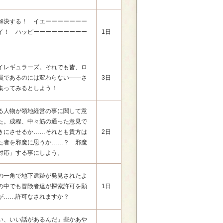
解決する！ イエーーーーーーー
イ！ ハッピーーーーーーーーー
1日
イレギュラーズ。それでも皆、ロ
員であるのには変わらない――さ
3日
集ってみるとしよう！
る人物が領地経営の事に関して意
た。成程、中々筋の通った意見で
きにさせるか……それとも貴方は
2日
た者を邪魔に思うか……？ 邪魔
対応」する事にしよう。
の一角で地下遺跡が発見されたよ
の中でも冒険者達が探索許可を願
1日
が……許可なされますか？
い、いい話があるんだ」些かあや