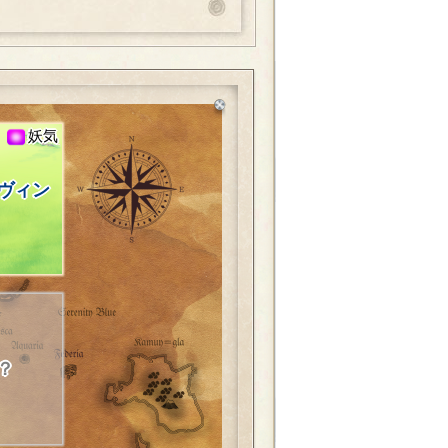
妖気
ヴィン
？