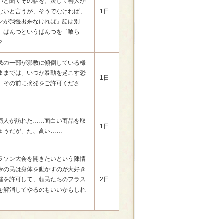
いと聞くその話を。決して善人か
ないと言うが、そうでなければ、
1日
ツが我慢出来なければ』話は別
―ぱんつというぱんつを『喰ら
？
民の一部が邪教に傾倒している様
ままでは、いつか暴動を起こす恐
1日
。その前に摘発をご許可くださ
商人が訪れた……面白い商品を取
1日
ようだが、た、高い……
ラソン大会を開きたいという陳情
帝の民は身体を動かすのが大好き
催を許可して、領民たちのフラス
2日
を解消してやるのもいいかもしれ