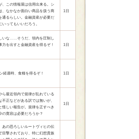
が、この情報屋は信用出来る。シ
は、なかなか面白い商品を扱う商
1日
を通るらしい。金融資産が必要だ
にいってもいいだろう。
しいな……そうだ、領内を圧制し
事力を出すと金融資産を得るぞ！
1日
。
ーン経過時、食糧を得るぞ！
1日
やら最近領内で規律が乱れている
な不正などがある訳では無いが、
1日
と怪しい報告が。規律を正すべき
少の寛容は必要だろうか？
、あの恐ろしいルートヴィヒの伝
で目撃されており、特に幻想貴族