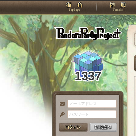
TOP
Pando
1337
メ
ー
パ
ル
ス