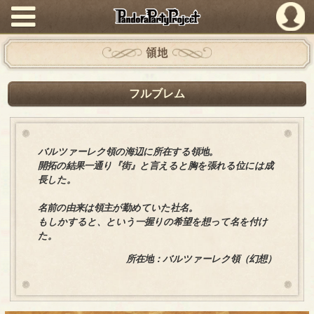
PandoraPartyProject
領地
フルブレム
バルツァーレク領の海辺に所在する領地。
開拓の結果一通り『街』と言えると胸を張れる位には成
長した。
名前の由来は領主が勤めていた社名。
もしかすると、という一握りの希望を想って名を付け
た。
所在地：バルツァーレク領（幻想）