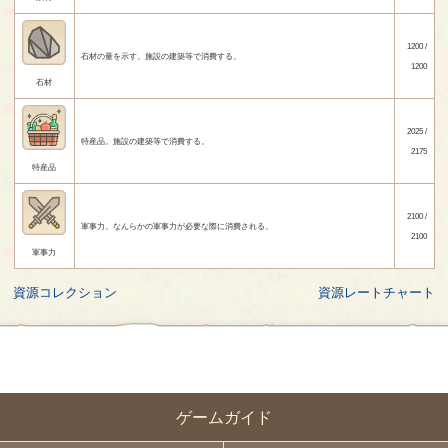
1200 /
石材の量を示す。施設の建築等で消費する。
1200
石材
2025 /
特産品。施設の建築等で消費する。
2175
特産品
2100 /
軍事力。なんらかの軍事力が必要な際に消費される。
2100
軍事力
資源コレクション
資源レートチャート
ゲームガイド