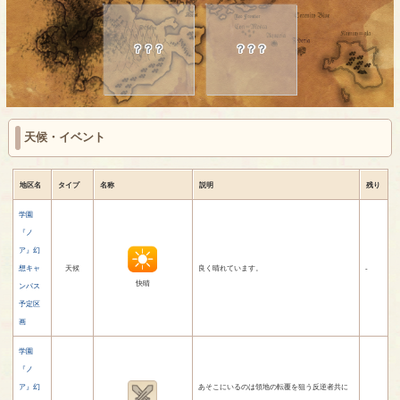
？？？
？？？
天候・イベント
地区名
タイプ
名称
説明
残り
学園
『ノ
ア』幻
想キャ
天候
良く晴れています。
-
快晴
ンパス
予定区
画
学園
『ノ
ア』幻
あそこにいるのは領地の転覆を狙う反逆者共に