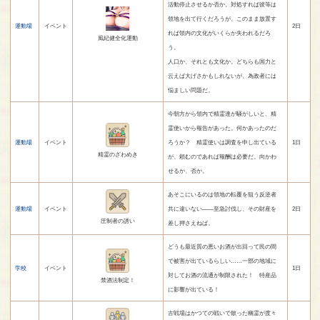
活動停止させるか否か。対処すれば彼等は
領地を出て行くだろうが、このまま放置す
運動場
イベント
2日
れば領内の文化がいくらか失われるだろ
風紀健全化運動
う。
人口か、それとも文化か。どちらも国力と
云えば大げさかもしれないが、為政者には
悩ましい問題だ。
今朝方から領内で精霊達が騒がしいと、精
霊使いから報告があった。何かあったのだ
運動場
イベント
ろうか？ 精霊使いは調査を申し出ている
1日
精霊のざわめき
が、頼むのであれば報酬は必要だ。向かわ
せるか、否か。
あそこにいるのは領地の転覆を狙う反逆者
運動場
イベント
共に違いない――至急討伐し、その財産を
2日
圧制者の誘い
差し押さえねば。
どうも最近質の悪いお酒が出回って民の間
で被害が出ているらしい……一部の地域に
学校
イベント
1日
対してお酒の流通が制限された！ 特産品
禁酒法制定！
に影響が出ている！
古戦場はかつての戦いで散った幽霊が度々