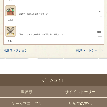
石材
3750 /
特産品。施設の建築等で消費する。
5100
特産品
7200 /
軍事力。なんらかの軍事力が必要な際に消費される。
8450
軍事力
資源コレクション
資源レートチャート
ゲームガイド
世界観
サイドストーリー
ゲームマニュアル
初めての方へ