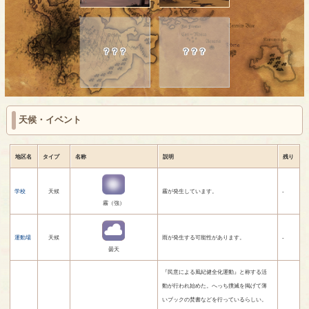
？？？
？？？
天候・イベント
地区名
タイプ
名称
説明
残り
学校
天候
霧が発生しています。
-
霧（強）
運動場
天候
雨が発生する可能性があります。
-
曇天
『民意による風紀健全化運動』と称する活
動が行われ始めた。へっち撲滅を掲げて薄
いブックの焚書などを行っているらしい。