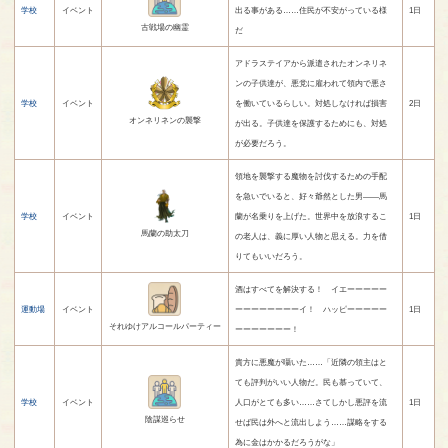
学校
イベント
出る事がある……住民が不安がっている様
1日
古戦場の幽霊
だ
アドラステイアから派遣されたオンネリネ
ンの子供達が、悪党に雇われて領内で悪さ
学校
イベント
を働いているらしい。対処しなければ損害
2日
オンネリネンの襲撃
が出る。子供達を保護するためにも、対処
が必要だろう。
領地を襲撃する魔物を討伐するための手配
を急いでいると、好々爺然とした男――馬
学校
イベント
蘭が名乗りを上げた。世界中を放浪するこ
1日
馬蘭の助太刀
の老人は、義に厚い人物と思える。力を借
りてもいいだろう。
酒はすべてを解決する！ イエーーーーー
運動場
イベント
ーーーーーーーーイ！ ハッピーーーーー
1日
それゆけアルコールパーティー
ーーーーーーー！
貴方に悪魔が囁いた……「近隣の領主はと
ても評判がいい人物だ。民も慕っていて、
学校
イベント
人口がとても多い……さてしかし悪評を流
1日
陰謀巡らせ
せば民は外へと流出しよう……謀略をする
為に金はかかるだろうがな」