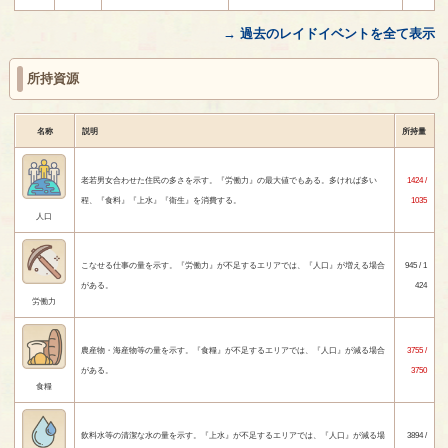
→ 過去のレイドイベントを全て表示
所持資源
名称
説明
所持量
老若男女合わせた住民の多さを示す。『労働力』の最大値でもある。多ければ多い
1424 /
程、『食料』『上水』『衛生』を消費する。
1035
人口
こなせる仕事の量を示す。『労働力』が不足するエリアでは、『人口』が増える場合
945 / 1
がある。
424
労働力
農産物・海産物等の量を示す。『食糧』が不足するエリアでは、『人口』が減る場合
3755 /
がある。
3750
食糧
飲料水等の清潔な水の量を示す。『上水』が不足するエリアでは、『人口』が減る場
3894 /