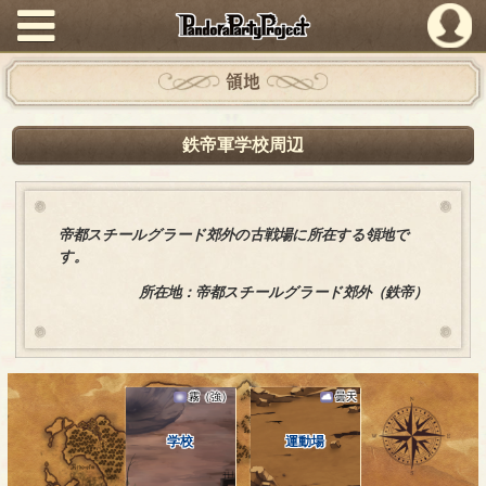
PandoraPartyProject
領地
鉄帝軍学校周辺
帝都スチールグラード郊外の古戦場に所在する領地で
す。
所在地：帝都スチールグラード郊外（鉄帝）
霧（強）
曇天
学校
運動場