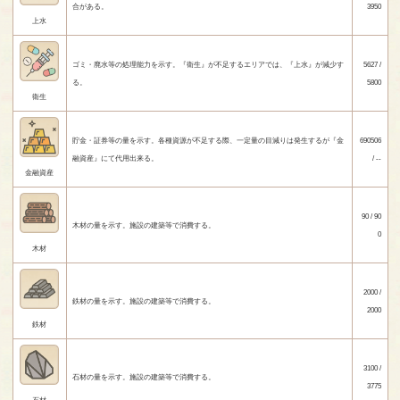
合がある。
3950
上水
ゴミ・廃水等の処理能力を示す。『衛生』が不足するエリアでは、『上水』が減少す
5627 /
る。
5800
衛生
貯金・証券等の量を示す。各種資源が不足する際、一定量の目減りは発生するが『金
690506
融資産』にて代用出来る。
/ --
金融資産
90 / 90
木材の量を示す。施設の建築等で消費する。
0
木材
2000 /
鉄材の量を示す。施設の建築等で消費する。
2000
鉄材
3100 /
石材の量を示す。施設の建築等で消費する。
3775