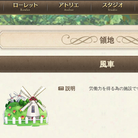
神殿
ローレット
アトリエ
raPartyProject
領地
風車
説明
労働力を得る為の施設で