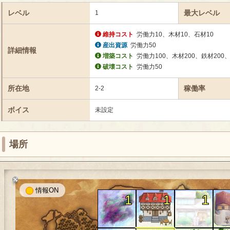
レベル
最大レベル
1
維持コスト
労働力10、木材10、石材10
産出資源
労働力50
詳細情報
増築コスト
労働力100、木材200、鉄材200
破壊コスト
労働力50
所在地
稼働率
2-2
ボイス
未設定
場所
情報
1
1
1