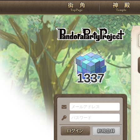
TOP
Pando
1337
メ
ー
パ
ル
ス