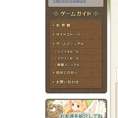
※ ID/パスワードを忘れた方
ア
ワ
ド
ー
レ
ド
ゲームガイド
ス
世界観
サイドストーリー
ゲームマニュアル
シナリオルール
アトリエルール
戦闘マニュアル
初めての方へ
お問い合わせ