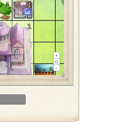
1
1
1
＋
□
1
－
1
1
1
1
1
1
1
1
1
1