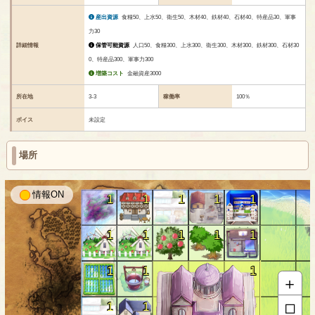
産出資源
食糧50、上水50、衛生50、木材40、鉄材40、石材40、特産品30、軍事
力30
詳細情報
保管可能資源
人口50、食糧300、上水300、衛生300、木材300、鉄材300、石材30
0、特産品300、軍事力300
増築コスト
金融資産3000
所在地
3-3
稼働率
100％
ボイス
未設定
場所
情報
1
1
1
1
1
1
1
1
1
1
1
1
1
＋
□
1
1