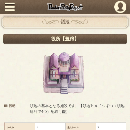
PandoraPartyProject
領地
役所【豊穣】
領地の基本となる施設です。【領地1つに1つずつ（領地
説明
総計で4つ）配置可能】
レベル
1
最大レベル
3