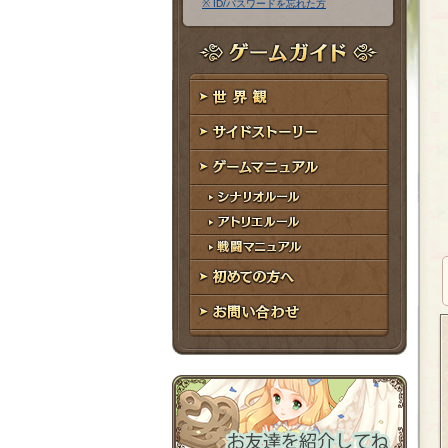
※ ID/パスワードを忘れた方
ア
ワ
ド
ー
レ
ド
ゲームガイド
ス
世界観
サイドストーリー
ゲームマニュアル
シナリオルール
アトリエルール
戦闘マニュアル
初めての方へ
お問い合わせ