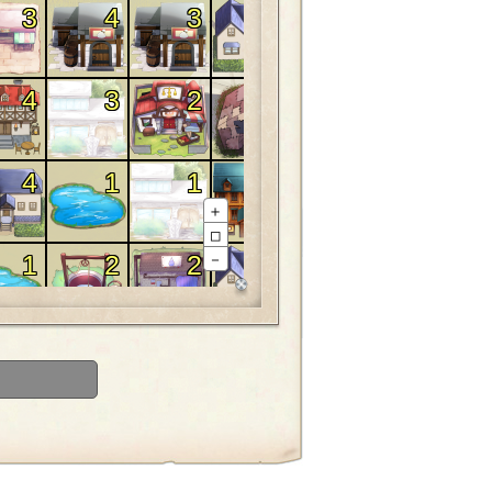
3
4
3
4
3
4
3
2
1
3
4
1
1
2
4
＋
□
1
2
2
3
3
－
1
4
4