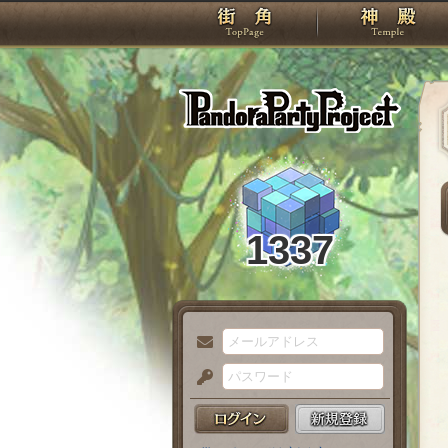
TOP
Pando
1337
メ
ー
パ
ル
ス