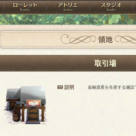
神殿
ローレット
アトリエ
raPartyProject
領地
取引場
説明
金融資産を生産する施設