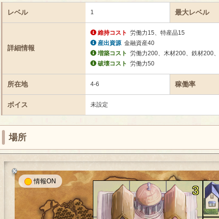
レベル
最大レベル
1
維持コスト
労働力15、特産品15
産出資源
金融資産40
詳細情報
増築コスト
労働力200、木材200、鉄材200
破壊コスト
労働力50
所在地
稼働率
4-6
ボイス
未設定
場所
情報
3