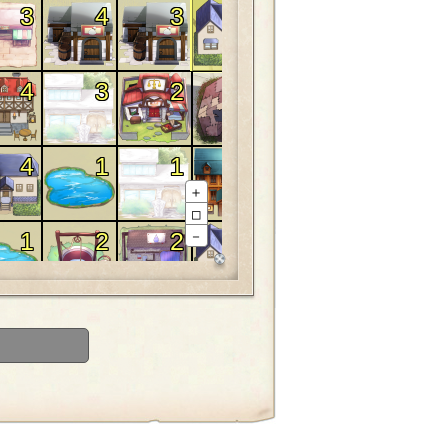
3
4
3
4
3
4
3
2
1
3
4
1
1
2
4
＋
□
1
2
2
3
3
－
1
4
4