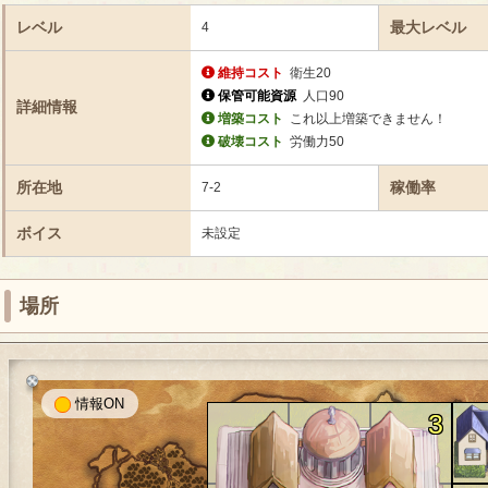
レベル
最大レベル
4
維持コスト
衛生20
保管可能資源
人口90
詳細情報
増築コスト
これ以上増築できません！
破壊コスト
労働力50
所在地
稼働率
7-2
ボイス
未設定
場所
情報
3