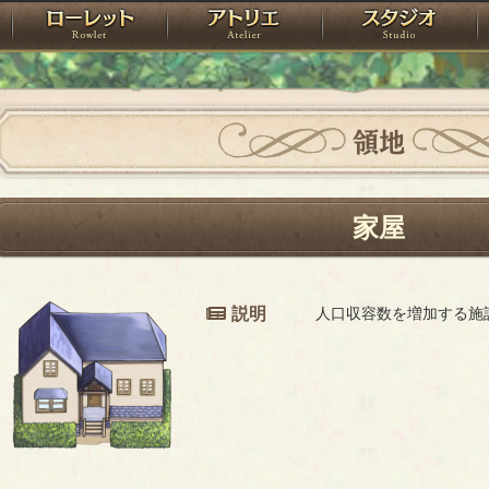
神殿
ローレット
アトリエ
raPartyProject
領地
家屋
説明
人口収容数を増加する施