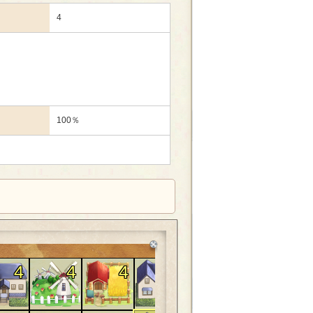
4
100％
4
4
4
4
4