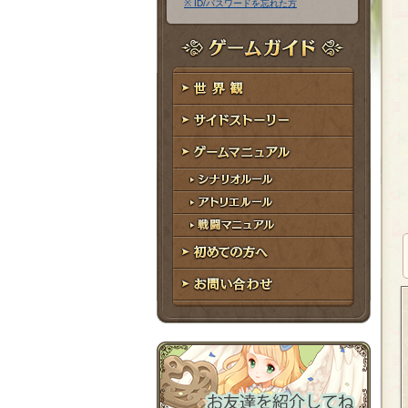
※ ID/パスワードを忘れた方
ア
ワ
ド
ー
レ
ド
ゲームガイド
ス
世界観
サイドストーリー
ゲームマニュアル
シナリオルール
アトリエルール
戦闘マニュアル
初めての方へ
お問い合わせ