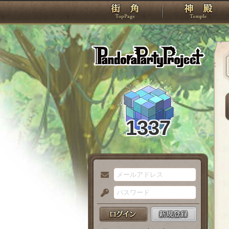
TOP
Pando
1337
メ
ー
パ
ル
ス