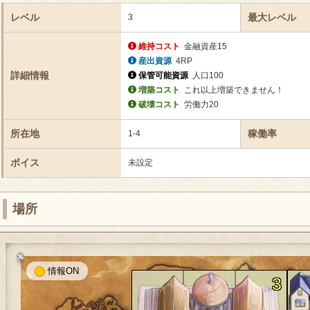
レベル
最大レベル
3
維持コスト
金融資産15
産出資源
4RP
詳細情報
保管可能資源
人口100
増築コスト
これ以上増築できません！
破壊コスト
労働力20
所在地
稼働率
1-4
ボイス
未設定
場所
情報
3