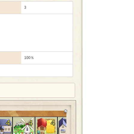
3
100％
4
4
4
4
4