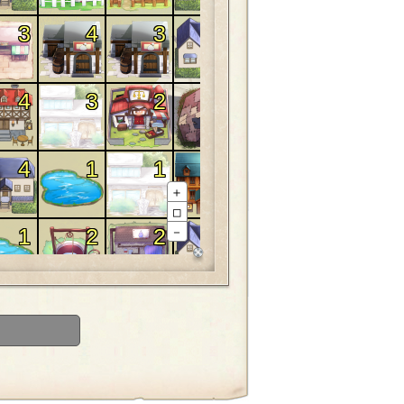
3
4
3
4
3
4
3
2
1
3
4
1
1
2
4
＋
□
1
2
2
3
3
－
1
4
4