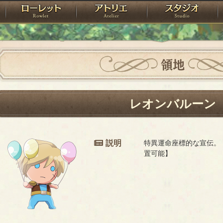
神殿
ローレット
アトリエ
raPartyProject
領地
レオンバルーン
説明
特異運命座標的な宣伝。
置可能】