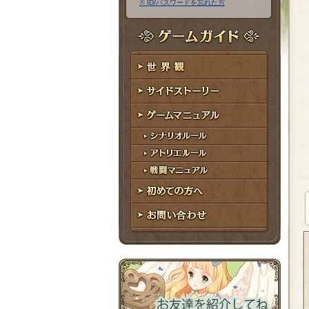
※ ID/パスワードを忘れた方
ア
ワ
ド
ー
レ
ド
ゲームガイド
ス
世界観
サイドストーリー
ゲームマニュアル
シナリオルール
アトリエルール
戦闘マニュアル
初めての方へ
お問い合わせ