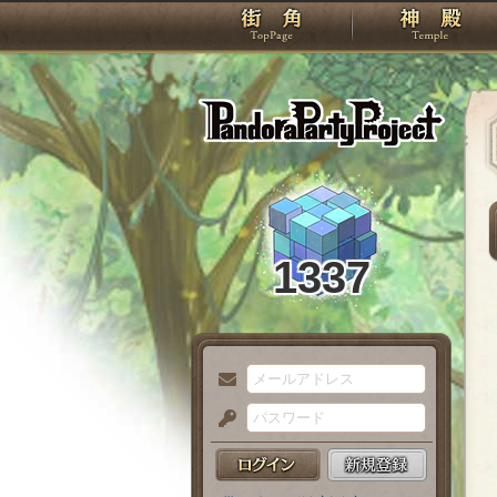
TOP
Pando
1337
メ
ー
パ
ル
ス