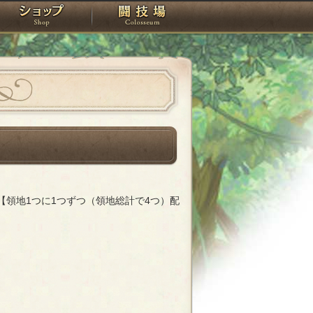
スタジオ
ショップ
闘技場
【領地1つに1つずつ（領地総計で4つ）配