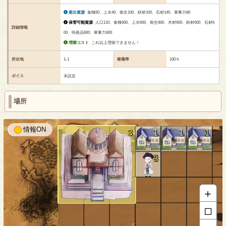
産出資源
食糧60、上水40、衛生100、鉄材100、石材140、軍事力80
保管可能資源
人口110、食糧600、上水600、衛生600、木材600、鉄材600、石材6
詳細情報
00、特産品600、軍事力600
増築コスト
これ以上増築できません！
所在地
1-1
稼働率
100％
ボイス
未設定
場所
情報
3
1
1
1
3
＋
□