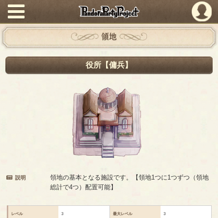
PandoraPartyProject
領地
役所【傭兵】
領地の基本となる施設です。【領地1つに1つずつ（領地
説明
総計で4つ）配置可能】
レベル
3
最大レベル
3