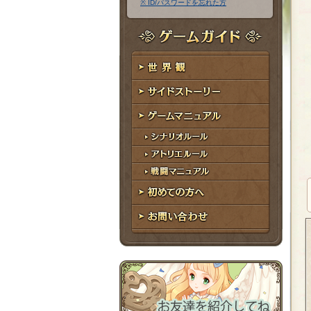
※ ID/パスワードを忘れた方
ア
ワ
ド
ー
レ
ド
ゲームガイド
ス
世界観
サイドストーリー
ゲームマニュアル
シナリオルール
アトリエルール
戦闘マニュアル
初めての方へ
お問い合わせ