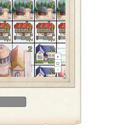
1
1
1
1
1
1
1
1
1
1
2
2
2
1
＋
□
2
1
－
2
2