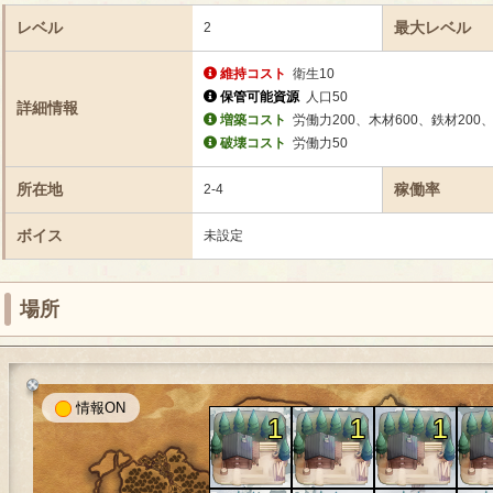
レベル
最大レベル
2
維持コスト
衛生10
保管可能資源
人口50
詳細情報
増築コスト
労働力200、木材600、鉄材200、
破壊コスト
労働力50
所在地
稼働率
2-4
ボイス
未設定
場所
情報
1
1
1