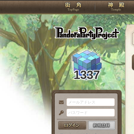
TOP
Pando
1337
メ
ー
パ
ル
ス