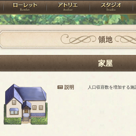
神殿
ローレット
アトリエ
raPartyProject
領地
家屋
説明
人口収容数を増加する施