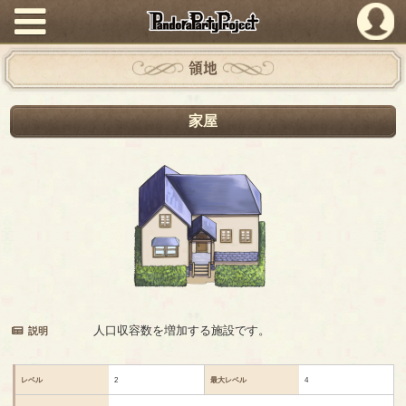
PandoraPartyProject
領地
家屋
人口収容数を増加する施設です。
説明
レベル
2
最大レベル
4