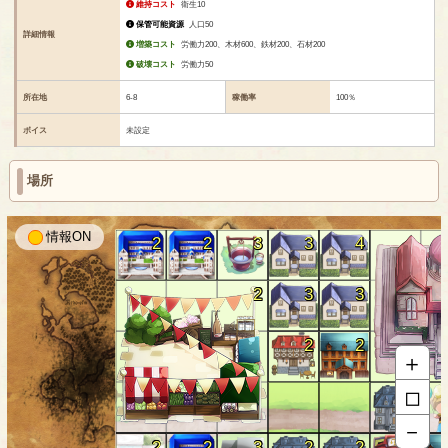
維持コスト
衛生10
保管可能資源
人口50
詳細情報
増築コスト
労働力200、木材600、鉄材200、石材200
破壊コスト
労働力50
所在地
6-8
稼働率
100％
ボイス
未設定
場所
情報
2
2
3
3
4
2
3
3
2
2
＋
□
1
－
2
2
3
2
2
2