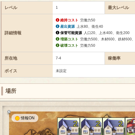
レベル
最大レベル
1
維持コスト
労働力50
産出資源
上水80、衛生40
詳細情報
保管可能資源
人口20、上水400、衛生200
増築コスト
労働力500、木材600、鉄材600、
破壊コスト
労働力50
所在地
稼働率
7-4
ボイス
未設定
場所
情報
2
2
2