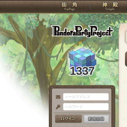
TOP
Pando
1337
メ
ー
パ
ル
ス