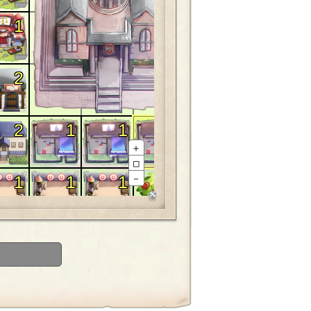
1
1
2
3
2
1
1
1
1
＋
□
1
1
1
1
1
－
1
1
1
1
1
1
1
1
1
1