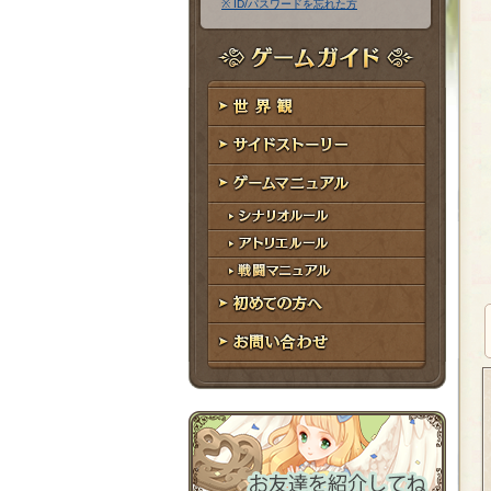
※ ID/パスワードを忘れた方
ア
ワ
ド
ー
レ
ド
ゲームガイド
ス
世界観
サイドストーリー
ゲームマニュアル
シナリオルール
アトリエルール
戦闘マニュアル
初めての方へ
お問い合わせ