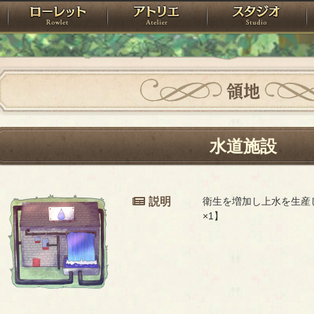
神殿
ローレット
アトリエ
raPartyProject
領地
水道施設
説明
衛生を増加し上水を生産
×1】