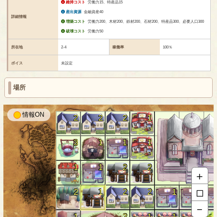
維持コスト
労働力15、特産品15
産出資源
金融資産40
詳細情報
増築コスト
労働力200、木材200、鉄材200、石材200、特産品300、必要人口300
破壊コスト
労働力50
所在地
2-4
稼働率
100％
ボイス
未設定
場所
情報
2
2
2
1
3
1
1
1
1
1
2
2
＋
□
2
1
2
2
1
1
－
1
2
1
1
1