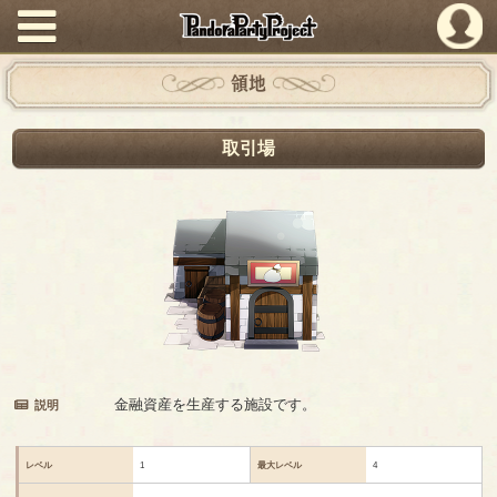
PandoraPartyProject
領地
取引場
金融資産を生産する施設です。
説明
レベル
1
最大レベル
4